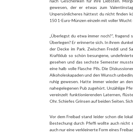
nach Geschenken für ihre Liebsten. Morge
gewesen, der er etwas zum Valentinsta
Unpersönlicheres hättest du nicht finden k
150 1-Euro-Münzen einzeln mit voller Wucht 
„Überlegst du etwa immer noch?“, fragend st
Überlegen? Er erinnerte sich. In ihrem dunke
der Decke im Park. Zwischen Freddi und Sa
Kraftklub so schön besungene, undefiniert
gesehen und das sechste Semester musste 
eine halb volle Flasche Pils. Die Diskussi
Alkoholeskapaden und den Wunsch unbedingt 
ruhig gewesen. Hatte immer wieder an den 
nahegelegenen Pub zugehört. Unzählige Pfeff
vereinzelt funktionierenden Laternen, flüste
Ohr. Schiefes Grinsen auf beiden Seiten. Sic
Vor dem Freibad stand leider schon die lokal
Bestechung durch Pfeffi wollte auch nicht 
auch nur eine verkleinerte Form eines Freib