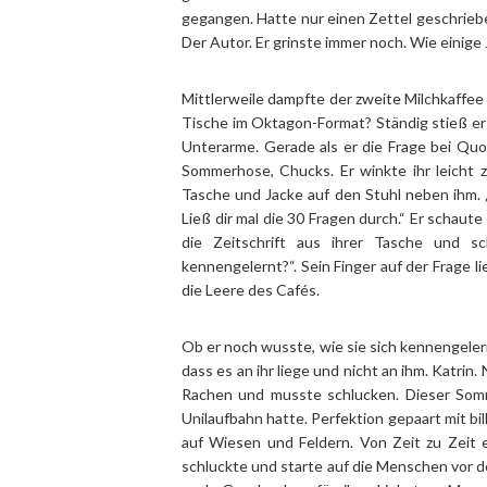
gegangen. Hatte nur einen Zettel geschriebe
Der Autor. Er grinste immer noch. Wie einig
Mittlerweile dampfte der zweite Milchkaffee 
Tische im Oktagon-Format? Ständig stieß er
Unterarme. Gerade als er die Frage bei Quor
Sommerhose, Chucks. Er winkte ihr leicht 
Tasche und Jacke auf den Stuhl neben ihm. 
Ließ dir mal die 30 Fragen durch.“ Er schau
die Zeitschrift aus ihrer Tasche und s
kennengelernt?“. Sein Finger auf der Frage l
die Leere des Cafés.
Ob er noch wusste, wie sie sich kennengelern
dass es an ihr liege und nicht an ihm. Katri
Rachen und musste schlucken. Dieser Somm
Unilaufbahn hatte. Perfektion gepaart mit 
auf Wiesen und Feldern. Von Zeit zu Zeit e
schluckte und starte auf die Menschen vor 