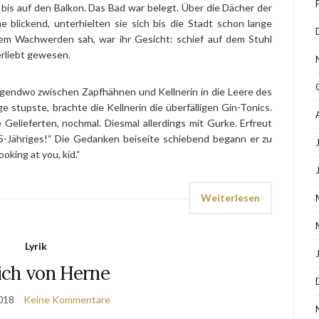
bis auf den Balkon. Das Bad war belegt. Über die Dächer der
 blickend, unterhielten sie sich bis die Stadt schon lange
em Wachwerden sah, war ihr Gesicht: schief auf dem Stuhl
erliebt gewesen.
gendwo zwischen Zapfhähnen und Kellnerin in die Leere des
ge stupste, brachte die Kellnerin die überfälligen Gin-Tonics.
Gelieferten, nochmal. Diesmal allerdings mit Gurke. Erfreut
5-Jähriges!“ Die Gedanken beiseite schiebend begann er zu
oking at you, kid.“
Weiterlesen
Lyrik
ich von Herne
018
Keine Kommentare