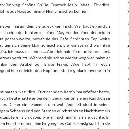
n: Bin weg. Schöne Grüße. Quatsch. Mein Liebes – Fick dich.
e Jahre aus Hass auf einmal Humor machen können.
neben ihm auf dem viel zu eckigen Tisch. Wer baut eigentlich
 sich eine der Kanten in seinen Magen oder einen der beiden
a posten wollte, betrat sie das Cafe. Schlichtes Top, weite
zu, um sich bemerkbar zu machen. Sie grinste und warf ihre
„Du, ich muss mal eben … Aber ich hab die neue Neon dabei.
te etwas verdutzt. Während sie schon wieder weg war, nahm er
chlug den Artikel auf. Erste Frage: „Wie habt ihr euch
iegend hob er leicht den Kopf und starte gedankenverloren in
t hatten. Natürlich. Kurz nachdem Katrin ihm eröffnet hatte,
n. Noch heute hatte er bei dem Gedanken an sie ein Kantholz im
er. Dieser eine Sommer, den wohl jeder Student in seiner
billigem Schnaps und von Sternen durchtränkten Nachthimmeln
rtappte er sich dabei, wie er noch immer an sie dachte. Er
dem Fenster neben dem Eingang des Cafes. Emsig suchten sie