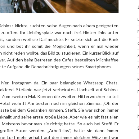
 Schloss klickte, suchten seine Augen nach einem geeigneten
 zu offen. Ihr Lieblingsplatz war noch frei. Hinten links unter
, sondern weil sie Dali mochte. Er setzte sich auf die Bank
tion und bot ihr somit die Möglichkeit, wenn er mal wieder
icht reden wollte, das Bild zu studieren. Ein kurzer Blick auf
war. Auf den beim Betreten des Cafes bestellten Milchkaffee
rete Aufgabe die Benachrichtigungen seines Smartphones.
hier. Instagram da. Ein paar belanglose Whatsapp Chats.
okfeed. Stefanie war jetzt verheiratet. Hochzeit auf Schloss
 Zum zweiten Mal. Können die zweiten Flitterwochen so toll
 Hotel wohnt? Am besten noch im gleichen Zimmer. „Oh der
usste bei dem Gedanken grinsen. Steffi. Sie war schon immer
allt und seine erste große Liebe. Aber wie es mit fast allen
Meistens bevor man sie richtig hatte. So auch bei Steffi. Er
 großer Autor werden. „Arbeitslos“, hatte sie dann immer
ine Lust mehr gehabt auf den immer gleichen Witz und war