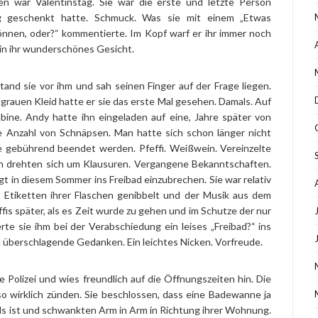
n war Valentinstag. Sie war die erste und letzte Person
g geschenkt hatte. Schmuck. Was sie mit einem „Etwas
önnen, oder?“ kommentierte. Im Kopf warf er ihr immer noch
in ihr wunderschönes Gesicht.
and sie vor ihm und sah seinen Finger auf der Frage liegen.
lgrauen Kleid hatte er sie das erste Mal gesehen. Damals. Auf
bine. Andy hatte ihn eingeladen auf eine, Jahre später von
e Anzahl von Schnäpsen. Man hatte sich schon länger nicht
gebührend beendet werden. Pfeffi. Weißwein. Vereinzelte
onen drehten sich um Klausuren. Vergangene Bekanntschaften.
in diesem Sommer ins Freibad einzubrechen. Sie war relativ
Etiketten ihrer Flaschen genibbelt und der Musik aus dem
is später, als es Zeit wurde zu gehen und im Schutze der nur
rte sie ihm bei der Verabschiedung ein leises „Freibad?“ ins
h überschlagende Gedanken. Ein leichtes Nicken. Vorfreude.
e Polizei und wies freundlich auf die Öffnungszeiten hin. Die
so wirklich zünden. Sie beschlossen, dass eine Badewanne ja
ads ist und schwankten Arm in Arm in Richtung ihrer Wohnung.