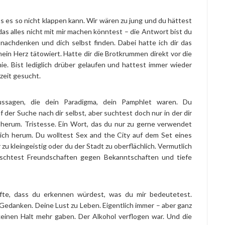
 es so nicht klappen kann. Wir wären zu jung und du hättest
as alles nicht mit mir machen könntest – die Antwort bist du
 nachdenken und dich selbst finden. Dabei hatte ich dir das
mein Herz tätowiert. Hatte dir die Brotkrummen direkt vor die
e. Bist lediglich drüber gelaufen und hattest immer wieder
zeit gesucht.
ssagen, die dein Paradigma, dein Pamphlet waren. Du
f der Suche nach dir selbst, aber suchtest doch nur in der dir
 herum. Tristesse. Ein Wort, das du nur zu gerne verwendet
ich herum. Du wolltest Sex and the City auf dem Set eines
zu kleingeistig oder du der Stadt zu oberflächlich. Vermutlich
schtest Freundschaften gegen Bekanntschaften und tiefe
ffte, dass du erkennen würdest, was du mir bedeutetest.
Gedanken. Deine Lust zu Leben. Eigentlich immer – aber ganz
keinen Halt mehr gaben. Der Alkohol verflogen war. Und die