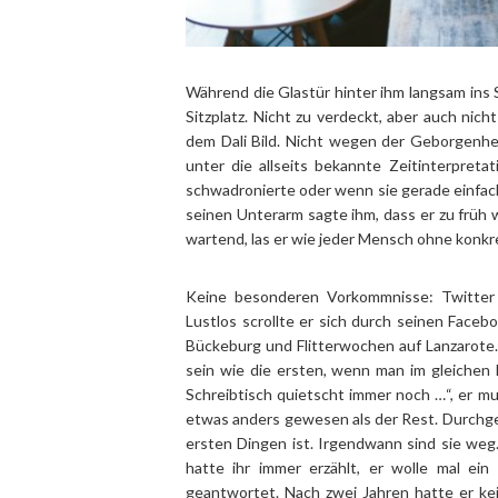
Während die Glastür hinter ihm langsam ins
Sitzplatz. Nicht zu verdeckt, aber auch nicht
dem Dali Bild. Nicht wegen der Geborgenheit
unter die allseits bekannte Zeitinterpreta
schwadronierte oder wenn sie gerade einfach n
seinen Unterarm sagte ihm, dass er zu früh 
wartend, las er wie jeder Mensch ohne konk
Keine besonderen Vorkommnisse: Twitter 
Lustlos scrollte er sich durch seinen Facebo
Bückeburg und Flitterwochen auf Lanzarote.
sein wie die ersten, wenn man im gleichen
Schreibtisch quietscht immer noch …“, er m
etwas anders gewesen als der Rest. Durchgekn
ersten Dingen ist. Irgendwann sind sie weg. 
hatte ihr immer erzählt, er wolle mal ein
geantwortet. Nach zwei Jahren hatte er ke