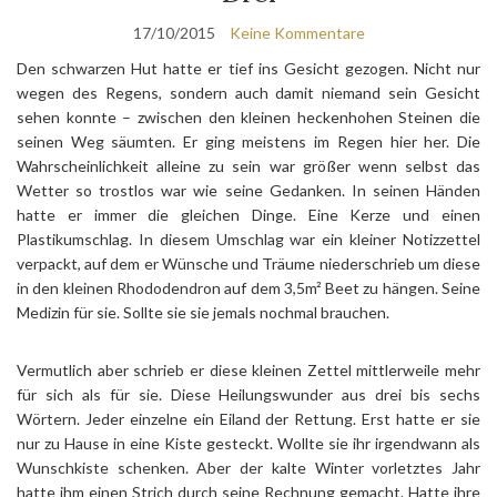
17/10/2015
Keine Kommentare
Den schwarzen Hut hatte er tief ins Gesicht gezogen. Nicht nur
wegen des Regens, sondern auch damit niemand sein Gesicht
sehen konnte – zwischen den kleinen heckenhohen Steinen die
seinen Weg säumten. Er ging meistens im Regen hier her. Die
Wahrscheinlichkeit alleine zu sein war größer wenn selbst das
Wetter so trostlos war wie seine Gedanken. In seinen Händen
hatte er immer die gleichen Dinge. Eine Kerze und einen
Plastikumschlag. In diesem Umschlag war ein kleiner Notizzettel
verpackt, auf dem er Wünsche und Träume niederschrieb um diese
in den kleinen Rhododendron auf dem 3,5m² Beet zu hängen. Seine
Medizin für sie. Sollte sie sie jemals nochmal brauchen.
Vermutlich aber schrieb er diese kleinen Zettel mittlerweile mehr
für sich als für sie. Diese Heilungswunder aus drei bis sechs
Wörtern. Jeder einzelne ein Eiland der Rettung. Erst hatte er sie
nur zu Hause in eine Kiste gesteckt. Wollte sie ihr irgendwann als
Wunschkiste schenken. Aber der kalte Winter vorletztes Jahr
hatte ihm einen Strich durch seine Rechnung gemacht. Hatte ihre