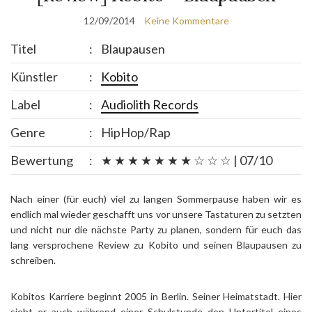
12/09/2014
Keine Kommentare
Titel
:
Blaupausen
Künstler
:
Kobito
Label
:
Audiolith Records
Genre
:
HipHop/Rap
Bewertung
:
★ ★ ★ ★ ★ ★ ★ ☆ ☆ ☆ | 07/10
Nach einer (für euch) viel zu langen Sommerpause haben wir es
endlich mal wieder geschafft uns vor unsere Tastaturen zu setzten
und nicht nur die nächste Party zu planen, sondern für euch das
lang versprochene Review zu Kobito und seinen Blaupausen zu
schreiben.
Kobitos Karriere beginnt 2005 in Berlin. Seiner Heimatstadt. Hier
sieht er auch während einer Schulstunde den Untertitel eines