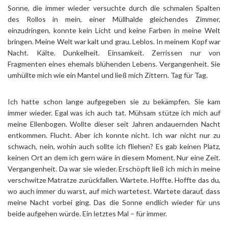
Sonne, die immer wieder versuchte durch die schmalen Spalten
des Rollos in mein, einer Müllhalde gleichendes Zimmer,
einzudringen, konnte kein Licht und keine Farben in meine Welt
bringen. Meine Welt war kalt und grau. Leblos. In meinem Kopf war
Nacht. Kälte. Dunkelheit. Einsamkeit. Zerrissen nur von
Fragmenten eines ehemals blühenden Lebens. Vergangenheit. Sie
umhüllte mich wie ein Mantel und ließ mich Zittern. Tag für Tag.
Ich hatte schon lange aufgegeben sie zu bekämpfen. Sie kam
immer wieder. Egal was ich auch tat. Mühsam stütze ich mich auf
meine Ellenbogen. Wollte dieser seit Jahren andauernden Nacht
entkommen. Flucht. Aber ich konnte nicht. Ich war nicht nur zu
schwach, nein, wohin auch sollte ich fliehen? Es gab keinen Platz,
keinen Ort an dem ich gern wäre in diesem Moment. Nur eine Zeit.
Vergangenheit. Da war sie wieder. Erschöpft ließ ich mich in meine
verschwitze Matratze zurückfallen. Wartete. Hoffte. Hoffte das du,
wo auch immer du warst, auf mich wartetest. Wartete darauf, dass
meine Nacht vorbei ging. Das die Sonne endlich wieder für uns
beide aufgehen würde. Ein letztes Mal – für immer.