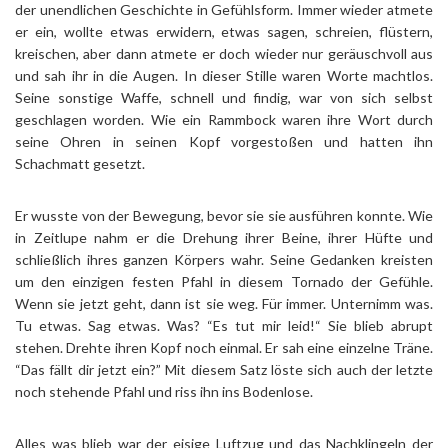
der unendlichen Geschichte in Gefühlsform. Immer wieder atmete
er ein, wollte etwas erwidern, etwas sagen, schreien, flüstern,
kreischen, aber dann atmete er doch wieder nur geräuschvoll aus
und sah ihr in die Augen. In dieser Stille waren Worte machtlos.
Seine sonstige Waffe, schnell und findig, war von sich selbst
geschlagen worden. Wie ein Rammbock waren ihre Wort durch
seine Ohren in seinen Kopf vorgestoßen und hatten ihn
Schachmatt gesetzt.
Er wusste von der Bewegung, bevor sie sie ausführen konnte. Wie
in Zeitlupe nahm er die Drehung ihrer Beine, ihrer Hüfte und
schließlich ihres ganzen Körpers wahr. Seine Gedanken kreisten
um den einzigen festen Pfahl in diesem Tornado der Gefühle.
Wenn sie jetzt geht, dann ist sie weg. Für immer. Unternimm was.
Tu etwas. Sag etwas. Was? “Es tut mir leid!“ Sie blieb abrupt
stehen. Drehte ihren Kopf noch einmal. Er sah eine einzelne Träne.
“Das fällt dir jetzt ein?” Mit diesem Satz löste sich auch der letzte
noch stehende Pfahl und riss ihn ins Bodenlose.
Alles was blieb war der eisige Luftzug und das Nachklingeln der