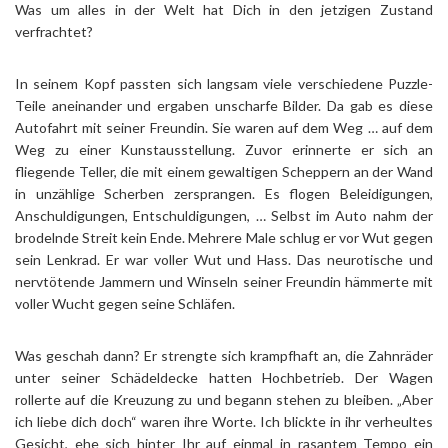
Was um alles in der Welt hat Dich in den jetzigen Zustand
verfrachtet?
In seinem Kopf passten sich langsam viele verschiedene Puzzle-
Teile aneinander und ergaben unscharfe Bilder. Da gab es diese
Autofahrt mit seiner Freundin. Sie waren auf dem Weg … auf dem
Weg zu einer Kunstausstellung. Zuvor erinnerte er sich an
fliegende Teller, die mit einem gewaltigen Scheppern an der Wand
in unzählige Scherben zersprangen. Es flogen Beleidigungen,
Anschuldigungen, Entschuldigungen, … Selbst im Auto nahm der
brodelnde Streit kein Ende. Mehrere Male schlug er vor Wut gegen
sein Lenkrad. Er war voller Wut und Hass. Das neurotische und
nervtötende Jammern und Winseln seiner Freundin hämmerte mit
voller Wucht gegen seine Schläfen.
Was geschah dann? Er strengte sich krampfhaft an, die Zahnräder
unter seiner Schädeldecke hatten Hochbetrieb. Der Wagen
rollerte auf die Kreuzung zu und begann stehen zu bleiben. „Aber
ich liebe dich doch“ waren ihre Worte. Ich blickte in ihr verheultes
Gesicht, ehe sich hinter Ihr auf einmal in rasantem Tempo ein