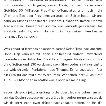
und irgendwo auch geiler, unser Design ändern zu müssen.
Gefühlte 50 Milliarden Free-Theme-Templates und noch mehr
Viren und Backdoor-Programm verseuchten Seiten haben wir uns
dann an unser Lebensmotto erinnert. Dekadenz. Immer. Überall.
Also auf zum Themeforest und mal was vernünftiges kaufen. Das
Ergebnis seht ihr, wenn ihr nicht in irgendeinem Feedreader
rumranzt, live vor euch.
Was genau ist jetzt das besondere daran? Keine Trackbackanzeige.
Höhö! Naja kann ich mit leben. Der Rest ist einfach umwerfend.
Besonders die Tatsache Projekte anzulegen, Navigationspunkte
ohne Seiten und 130 verdammt sexy Shortcodes sind nur einige
der wirklich vielen Funktionen des Themes. Es ist sozusagen fast
ein CMS für das fast CMS WordPress. Wir haben jetzt Quasi CMS
2
+ CMS = CMS
oder so. Mathe war ja noch nie mein Ding.
Bevor ich euch jetzt allerdings bitte übertriebene Lobeshymnen
auf das Design auszusprechen, würde ich vorher gerne wissen, da
wir da jetzt echt ewig drüber nachgedacht haben, ob ihr die