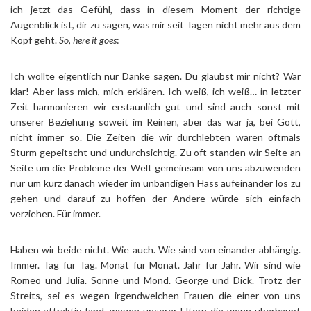
ich jetzt das Gefühl, dass in diesem Moment der richtige
Augenblick ist, dir zu sagen, was mir seit Tagen nicht mehr aus dem
Kopf geht.
So, here it goes
:
Ich wollte eigentlich nur Danke sagen. Du glaubst mir nicht? War
klar! Aber lass mich, mich erklären. Ich weiß, ich weiß… in letzter
Zeit harmonieren wir erstaunlich gut und sind auch sonst mit
unserer Beziehung soweit im Reinen, aber das war ja, bei Gott,
nicht immer so. Die Zeiten die wir durchlebten waren oftmals
Sturm gepeitscht und undurchsichtig. Zu oft standen wir Seite an
Seite um die Probleme der Welt gemeinsam von uns abzuwenden
nur um kurz danach wieder im unbändigen Hass aufeinander los zu
gehen und darauf zu hoffen der Andere würde sich einfach
verziehen. Für immer.
Haben wir beide nicht. Wie auch. Wie sind von einander abhängig.
Immer. Tag für Tag. Monat für Monat. Jahr für Jahr. Wir sind wie
Romeo und Julia. Sonne und Mond. George und Dick. Trotz der
Streits, sei es wegen irgendwelchen Frauen die einer von uns
beiden attraktiv fand, wegen unserer Eltern die wenn überhaupt