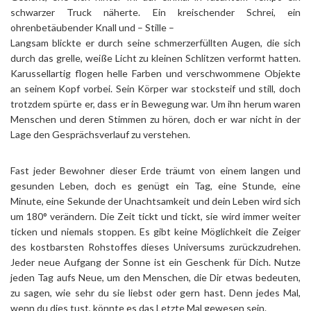
schwarzer Truck näherte. Ein kreischender Schrei, ein
ohrenbetäubender Knall und – Stille –
Langsam blickte er durch seine schmerzerfüllten Augen, die sich
durch das grelle, weiße Licht zu kleinen Schlitzen verformt hatten.
Karussellartig flogen helle Farben und verschwommene Objekte
an seinem Kopf vorbei. Sein Körper war stocksteif und still, doch
trotzdem spürte er, dass er in Bewegung war. Um ihn herum waren
Menschen und deren Stimmen zu hören, doch er war nicht in der
Lage den Gesprächsverlauf zu verstehen.
Fast jeder Bewohner dieser Erde träumt von einem langen und
gesunden Leben, doch es genügt ein Tag, eine Stunde, eine
Minute, eine Sekunde der Unachtsamkeit und dein Leben wird sich
um 180° verändern. Die Zeit tickt und tickt, sie wird immer weiter
ticken und niemals stoppen. Es gibt keine Möglichkeit die Zeiger
des kostbarsten Rohstoffes dieses Universums zurückzudrehen.
Jeder neue Aufgang der Sonne ist ein Geschenk für Dich. Nutze
jeden Tag aufs Neue, um den Menschen, die Dir etwas bedeuten,
zu sagen, wie sehr du sie liebst oder gern hast. Denn jedes Mal,
wenn du dies tust, könnte es das Letzte Mal gewesen sein.