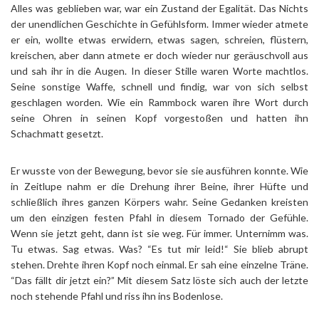
Alles was geblieben war, war ein Zustand der Egalität. Das Nichts
der unendlichen Geschichte in Gefühlsform. Immer wieder atmete
er ein, wollte etwas erwidern, etwas sagen, schreien, flüstern,
kreischen, aber dann atmete er doch wieder nur geräuschvoll aus
und sah ihr in die Augen. In dieser Stille waren Worte machtlos.
Seine sonstige Waffe, schnell und findig, war von sich selbst
geschlagen worden. Wie ein Rammbock waren ihre Wort durch
seine Ohren in seinen Kopf vorgestoßen und hatten ihn
Schachmatt gesetzt.
Er wusste von der Bewegung, bevor sie sie ausführen konnte. Wie
in Zeitlupe nahm er die Drehung ihrer Beine, ihrer Hüfte und
schließlich ihres ganzen Körpers wahr. Seine Gedanken kreisten
um den einzigen festen Pfahl in diesem Tornado der Gefühle.
Wenn sie jetzt geht, dann ist sie weg. Für immer. Unternimm was.
Tu etwas. Sag etwas. Was? “Es tut mir leid!“ Sie blieb abrupt
stehen. Drehte ihren Kopf noch einmal. Er sah eine einzelne Träne.
“Das fällt dir jetzt ein?” Mit diesem Satz löste sich auch der letzte
noch stehende Pfahl und riss ihn ins Bodenlose.