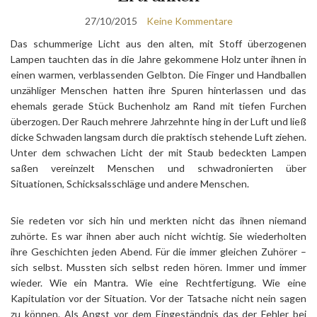
27/10/2015
Keine Kommentare
Das schummerige Licht aus den alten, mit Stoff überzogenen
Lampen tauchten das in die Jahre gekommene Holz unter ihnen in
einen warmen, verblassenden Gelbton. Die Finger und Handballen
unzähliger Menschen hatten ihre Spuren hinterlassen und das
ehemals gerade Stück Buchenholz am Rand mit tiefen Furchen
überzogen. Der Rauch mehrere Jahrzehnte hing in der Luft und ließ
dicke Schwaden langsam durch die praktisch stehende Luft ziehen.
Unter dem schwachen Licht der mit Staub bedeckten Lampen
saßen vereinzelt Menschen und schwadronierten über
Situationen, Schicksalsschläge und andere Menschen.
Sie redeten vor sich hin und merkten nicht das ihnen niemand
zuhörte. Es war ihnen aber auch nicht wichtig. Sie wiederholten
ihre Geschichten jeden Abend. Für die immer gleichen Zuhörer –
sich selbst. Mussten sich selbst reden hören. Immer und immer
wieder. Wie ein Mantra. Wie eine Rechtfertigung. Wie eine
Kapitulation vor der Situation. Vor der Tatsache nicht nein sagen
zu können. Als Angst vor dem Eingeständnis das der Fehler bei