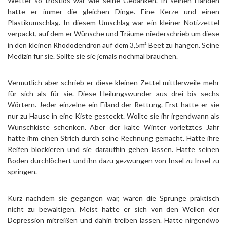
Wetter so trostlos war wie seine Gedanken. In seinen Händen
hatte er immer die gleichen Dinge. Eine Kerze und einen
Plastikumschlag. In diesem Umschlag war ein kleiner Notizzettel
verpackt, auf dem er Wünsche und Träume niederschrieb um diese
in den kleinen Rhododendron auf dem 3,5m² Beet zu hängen. Seine
Medizin für sie. Sollte sie sie jemals nochmal brauchen.
Vermutlich aber schrieb er diese kleinen Zettel mittlerweile mehr
für sich als für sie. Diese Heilungswunder aus drei bis sechs
Wörtern. Jeder einzelne ein Eiland der Rettung. Erst hatte er sie
nur zu Hause in eine Kiste gesteckt. Wollte sie ihr irgendwann als
Wunschkiste schenken. Aber der kalte Winter vorletztes Jahr
hatte ihm einen Strich durch seine Rechnung gemacht. Hatte ihre
Reifen blockieren und sie daraufhin gehen lassen. Hatte seinen
Boden durchlöchert und ihn dazu gezwungen von Insel zu Insel zu
springen.
Kurz nachdem sie gegangen war, waren die Sprünge praktisch
nicht zu bewältigen. Meist hatte er sich von den Wellen der
Depression mitreißen und dahin treiben lassen. Hatte nirgendwo