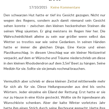
17/10/2015
Keine Kommentare
Den schwarzen Hut hatte er tief ins Gesicht gezogen. Nicht nur
wegen des Regens, sondern auch damit niemand sein Gesicht
sehen konnte – zwischen den kleinen heckenhohen Steinen die
seinen Weg säumten. Er ging meistens im Regen hier her. Die
Wahrscheinlichkeit alleine zu sein war größer wenn selbst das
Wetter so trostlos war wie seine Gedanken. In seinen Händen
hatte er immer die gleichen Dinge. Eine Kerze und einen
Plastikumschlag. In diesem Umschlag war ein kleiner Notizzettel
verpackt, auf dem er Wünsche und Träume niederschrieb um diese
in den kleinen Rhododendron auf dem 3,5m² Beet zu hängen. Seine
Medizin für sie. Sollte sie sie jemals nochmal brauchen.
Vermutlich aber schrieb er diese kleinen Zettel mittlerweile mehr
für sich als für sie. Diese Heilungswunder aus drei bis sechs
Wörtern. Jeder einzelne ein Eiland der Rettung. Erst hatte er sie
nur zu Hause in eine Kiste gesteckt. Wollte sie ihr irgendwann als
Wunschkiste schenken. Aber der kalte Winter vorletztes Jahr
hatte ihm einen Strich durch seine Rechnung gemacht. Hatte ihre