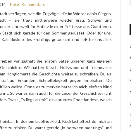
014
Keine Kommentare
tadt verflogen, wie die Zugvögel, die im Winter dahin fliegen,
adt – sie trägt mittlerweile wieder grau. Schwer und
le Jahreszeit ihr Antlitz in einer Tristesse aus Grautönen.
ie Stadt sich gerade für den Sommer gerüstet. Oder für uns.
Kaleidoskop des Frühlings getauscht und ließ für uns alles
rieben wir zaghaft die ersten Sätze unserer ganz eigenen
 Geschichte. Wir hatten Kitsch, Hollywood und Telenovelas
 Konglomerat die Geschichte weiter zu schreiben. Du als
 traf auf Erkunden. Schnelllebigkeit gegen Innehalten. Du
füllen wollte. Ohne es zu merken hatte ich mich einfach blind
annt. So war es dann auch für die Leser der Geschichte nicht
 dem Twist „Es liegt an mir“ ein abruptes Ende fandest, wo ich
einbar. In deinem Lieblingskleid. Keck lächeltest du mich an
Kaffee zu trinken. Du warst gerade „in-between-meetings“ und