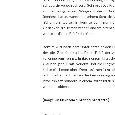
schubartig verschlechtert. Sein größtes Pro
auf den ewig langen Wegen in der U-Bahn,
überlegt hatte, waren an seinem Schreibti
nicht mehr weiter. Er konnte dann nur n
Gedanken die immer wieder andere Szenari
wollte er diesen Brief schreiben.
Bereits kurz nach dem Unfall hatte er den En
der die Zeit übersteht. Einen Brief der zei
voreingenommen ist. Einfach einen Tatsachen
Glauben gibt, Kraft verleiht und die Möglich
sollte ein Leben ohne Depressionen in gre
nicht. Selbst nach Jahren der Gewöhnung wa
Arbeitsplatz, sondern in einem Rollstuhl zu 
wieder probieren.
[Image via
flickr.com
//
Michael Mistretta
]