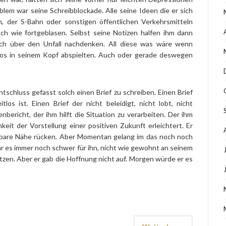
blem war seine Schreibblockade. Alle seine Ideen die er sich
 der S-Bahn oder sonstigen öffentlichen Verkehrsmitteln
sch wie fortgeblasen. Selbst seine Notizen halfen ihm dann
och über den Unfall nachdenken. All diese was wäre wenn
os in seinem Kopf abspielten. Auch oder gerade deswegen
tschluss gefasst solch einen Brief zu schreiben. Einen Brief
tlos ist. Einen Brief der nicht beleidigt, nicht lobt, nicht
bericht, der ihm hilft die Situation zu verarbeiten. Der ihm
keit der Vorstellung einer positiven Zukunft erleichtert. Er
ifbare Nähe rücken. Aber Momentan gelang im das noch noch
r es immer noch schwer für ihn, nicht wie gewohnt an seinem
sitzen. Aber er gab die Hoffnung nicht auf. Morgen würde er es