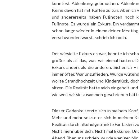
konntest Ablenkung gebrauchen. Ablenkun
Keine davon hat mit Kaffee zu tun. Aber ich wi
und andererseits haben Fußnoten noch ke
Fußnote. Es wurde ein Exkurs. Ein verdammt 
schon lange wieder in einem deiner Meetin
verschwunden warst, schrieb ich noch.
Der wievielte Exkurs es war, konnte ich sch
größer als all das, was wir einmal hatten.
Exkurs anders als die anderen. Sicherlich – 
immer öfter. War unzufrieden. Wurde wütend, 
wollte Strandhochzeit und Kinderglück, doch
sitzen. Die Realität hatte mich eingeholt und
wie weit wir sie zusammen geschrieben hätte
Dieser Gedanke setzte sich in meinem Kopf 
Mehr und mehr setzte er sich in meinem Kop
Realität durch alkoholgetränkte Fantasien z
Nicht mehr über dich. Nicht mal Exkurse. Un
Abend, über uns schrieb, wurde weniger. Mir 