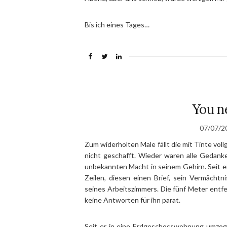
Bis ich eines Tages…
You ne
07/07/2
Zum widerholten Male fällt die mit Tinte voll
nicht geschafft. Wieder waren alle Gedank
unbekannten Macht in seinem Gehirn. Seit ei
Zeilen, diesen einen Brief, sein Vermächtni
seines Arbeitszimmers. Die fünf Meter ent
keine Antworten für ihn parat.
Seit er in eine Erdgeschosswohnung umzoge