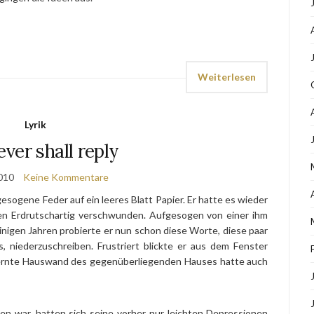
Weiterlesen
Lyrik
ver shall reply
010
Keine Kommentare
gesogene Feder auf ein leeres Blatt Papier. Er hatte es wieder
en Erdrutschartig verschwunden. Aufgesogen von einer ihm
nigen Jahren probierte er nun schon diese Worte, diese paar
s, niederzuschreiben. Frustriert blickte er aus dem Fenster
fernte Hauswand des gegenüberliegenden Hauses hatte auch
n war, hatten sich seine vorher nur leichten Depressionen