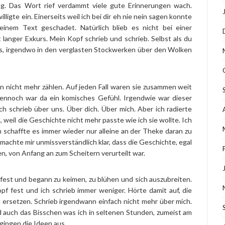
g. Das Wort rief verdammt viele gute Erinnerungen wach.
lligte ein. Einerseits weil ich bei dir eh nie nein sagen konnte
inem Text geschadet. Natürlich blieb es nicht bei einer
langer Exkurs. Mein Kopf schrieb und schrieb. Selbst als du
gs, irgendwo in den verglasten Stockwerken über den Wolken
on nicht mehr zählen. Auf jeden Fall waren sie zusammen weit
 Dennoch war da ein komisches Gefühl. Irgendwie war dieser
ich schrieb über uns. Über dich. Über mich. Aber ich radierte
weil die Geschichte nicht mehr passte wie ich sie wollte. Ich
 schaffte es immer wieder nur alleine an der Theke daran zu
 machte mir unmissverständlich klar, dass die Geschichte, egal
n, von Anfang an zum Scheitern verurteilt war.
fest und begann zu keimen, zu blühen und sich auszubreiten.
f fest und ich schrieb immer weniger. Hörte damit auf, die
u ersetzen. Schrieb irgendwann einfach nicht mehr über mich.
d auch das Bisschen was ich in seltenen Stunden, zumeist am
gingen die Ideen aus.