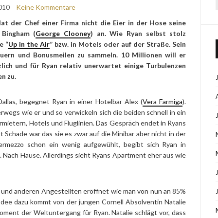
010
Keine Kommentare
t der Chef einer Firma nicht die Eier in der Hose seine
 Bingham (
George Clooney
) an. Wie Ryan selbst stolz
e “
Up in the Air
” bzw. in Motels oder auf der Straße. Sein
euern und Bonusmeilen zu sammeln. 10 Millionen will er
ich und für Ryan relativ unerwartet einige Turbulenzen
en zu.
allas, begegnet Ryan in einer Hotelbar Alex (
Vera Farmiga
).
erwegs wie er und so verwickeln sich die beiden schnell in ein
mietern, Hotels und Fluglinien. Das Gespräch endet in Ryans
t Schade war das sie es zwar auf die Minibar aber nicht in der
ermezzo schon ein wenig aufgewühlt, begibt sich Ryan in
. Nach Hause. Allerdings sieht Ryans Apartment eher aus wie
m und anderen Angestellten eröffnet wie man von nun an 85%
 Idee dazu kommt von der jungen Cornell Absolventin Natalie
Moment der Weltuntergang für Ryan. Natalie schlägt vor, dass