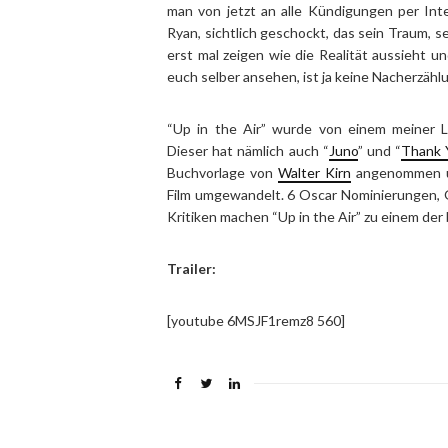
man von jetzt an alle Kündigungen per Int
Ryan, sichtlich geschockt, das sein Traum, s
erst mal zeigen wie die Realität aussieht u
euch selber ansehen, ist ja keine Nacherzählu
“Up in the Air” wurde von einem meiner Li
Dieser hat nämlich auch “
Juno
” und “
Thank 
Buchvorlage von
Walter Kirn
angenommen un
Film umgewandelt. 6 Oscar Nominierungen, G
Kritiken machen “Up in the Air” zu einem der 
Trailer:
[youtube 6MSJF1remz8 560]