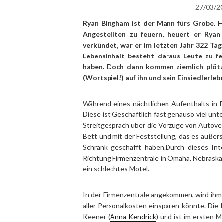
27/03/2
Ryan Bingham ist der Mann fürs Grobe. Ha
Angestellten zu feuern, heuert er Ryan
verkündet, war er im letzten Jahr 322 Tag
Lebensinhalt besteht daraus Leute zu f
haben. Doch dann kommen ziemlich plötzl
(Wortspiel!) auf ihn und sein Einsiedlerleb
Während eines nächtlichen Aufenthalts in D
Diese ist Geschäftlich fast genauso viel unt
Streitgespräch über die Vorzüge von Autover
Bett und mit der Feststellung, das es äußers
Schrank geschafft haben.Durch dieses Int
Richtung Firmenzentrale in Omaha, Nebraska
ein schlechtes Motel.
In der Firmenzentrale angekommen, wird ih
aller Personalkosten einsparen könnte. Die
Keener (
Anna Kendrick
) und ist im ersten 