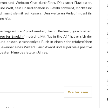
ernet und Webcam Chat durchführt. Dies spart Flugkosten.
eine Welt, sein Einsiedlerleben in Gefahr schwebt, möchte ihr
nd nimmt sie mit auf Reisen. Den weiteren Verlauf müsst ihr
ng hier.
eblingsautoren/-produzenten, Jason Reitman, geschrieben.
You for Smoking
” gedreht. Mit “Up in the Air” hat er sich der
d dessen gleichnamiges Buch in einen sehr erfolgreichen
ewinner eines Writers Guild Award und super viele positive
besten Filme des letzten Jahres.
Weiterlesen