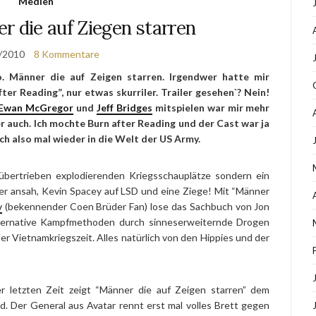
Medien
r die auf Ziegen starren
/2010
8 Kommentare
. Männer die auf Zeigen starren. Irgendwer hatte mir
fter Reading”, nur etwas skurriler. Trailer gesehen`? Nein!
Ewan McGregor
und
Jeff Bridges
mitspielen war mir mehr
r auch. Ich mochte Burn after Reading und der Cast war ja
ch also mal wieder in die Welt der US Army.
übertrieben explodierenden Kriegsschauplätze sondern ein
tter ansah, Kevin Spacey auf LSD und eine Ziege! Mit “Männer
v
(bekennender Coen Brüder Fan) lose das Sachbuch von Jon
alternative Kampfmethoden durch sinneserweiternde Drogen
r Vietnamkriegszeit. Alles natürlich von den Hippies und der
r letzten Zeit zeigt “Männer die auf Zeigen starren” dem
d. Der General aus Avatar rennt erst mal volles Brett gegen