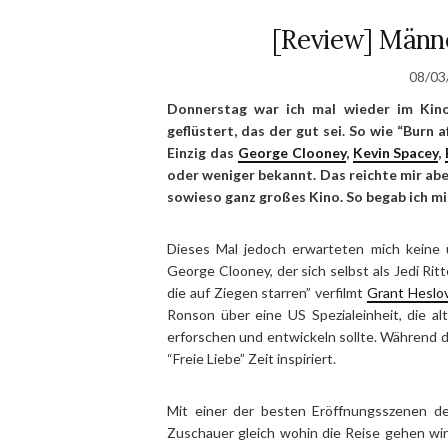
[Review] Männe
08/03
Donnerstag war ich mal wieder im Kino
geflüstert, das der gut sei. So wie “Burn a
Einzig das
George Clooney
,
Kevin Spacey
,
oder weniger bekannt. Das reichte mir abe
sowieso ganz großes Kino. So begab ich mi
Dieses Mal jedoch erwarteten mich keine 
George Clooney, der sich selbst als Jedi Ri
die auf Ziegen starren” verfilmt
Grant Heslo
Ronson über eine US Spezialeinheit, die 
erforschen und entwickeln sollte. Während de
“Freie Liebe” Zeit inspiriert.
Mit einer der besten Eröffnungsszenen de
Zuschauer gleich wohin die Reise gehen wir