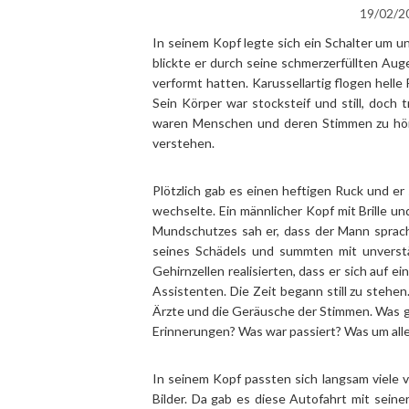
19/02/2
In seinem Kopf legte sich ein Schalter um 
blickte er durch seine schmerzerfüllten Auge
verformt hatten. Karussellartig flogen hel
Sein Körper war stocksteif und still, doch
waren Menschen und deren Stimmen zu höre
verstehen.
Plötzlich gab es einen heftigen Ruck und er
wechselte. Ein männlicher Kopf mit Brille 
Mundschutzes sah er, dass der Mann sprac
seines Schädels und summten mit unverstä
Gehirnzellen realisierten, dass er sich auf 
Assistenten. Die Zeit begann still zu stehe
Ärzte und die Geräusche der Stimmen. Was g
Erinnerungen? Was war passiert? Was um alles
In seinem Kopf passten sich langsam viele 
Bilder. Da gab es diese Autofahrt mit sei