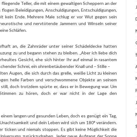
 fliegende Teller, die mit einem gewaltigen Scheppern an der
s flogen Beleidigungen, Anschuldigungen, Entschuldigungen,
it kein Ende. Mehrere Male schlug er vor Wut gegen sein
 neurotische und nervtötende Jammern und Winseln seiner
eine Schläfen.
fhaft an, die Zahnräder unter seiner Schädeldecke hatten
uzung zu und begann stehen zu bleiben. „Aber ich liebe dich
erheultes Gesicht, ehe sich hinter Ihr auf einmal in rasantem
chender Schrei, ein ohrenbetäubender Knall und – Stille –
ten Augen, die sich durch das grelle, weiße Licht zu kleinen
 flogen helle Farben und verschwommene Objekte an seinem
 still, doch trotzdem spürte er, dass er in Bewegung war. Um
timmen zu hören, doch er war nicht in der Lage den
n einem langen und gesunden Leben, doch es genügt ein Tag,
 Unachtsamkeit und dein Leben wird sich um 180° verändern.
ter ticken und niemals stoppen. Es gibt keine Möglichkeit die
 Universums zurückzudrehen. Jeder neue Aufgang der Sonne