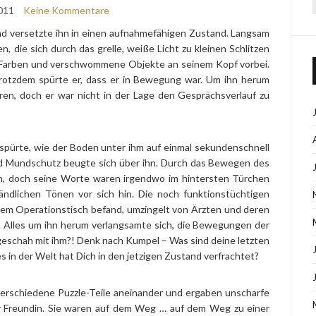
011
Keine Kommentare
und versetzte ihn in einen aufnahmefähigen Zustand. Langsam
n, die sich durch das grelle, weiße Licht zu kleinen Schlitzen
le Farben und verschwommene Objekte an seinem Kopf vorbei.
 trotzdem spürte er, dass er in Bewegung war. Um ihn herum
n, doch er war nicht in der Lage den Gesprächsverlauf zu
 spürte, wie der Boden unter ihm auf einmal sekundenschnell
und Mundschutz beugte sich über ihn. Durch das Bewegen des
h, doch seine Worte waren irgendwo im hintersten Türchen
ndlichen Tönen vor sich hin. Die noch funktionstüchtigen
einem Operationstisch befand, umzingelt von Ärzten und deren
n. Alles um ihn herum verlangsamte sich, die Bewegungen der
eschah mit ihm?! Denk nach Kumpel – Was sind deine letzten
 in der Welt hat Dich in den jetzigen Zustand verfrachtet?
verschiedene Puzzle-Teile aneinander und ergaben unscharfe
ner Freundin. Sie waren auf dem Weg … auf dem Weg zu einer