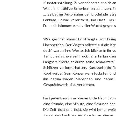
Kunstausstellung. Zuvor erinnerte er sich an
Wand in unzählige Scherben zersprangen. E
… Selbst im Auto nahm der brodelnde Stre
Lenkrad. Er war voller Wut und Hass. Das
Freundin hämmerte mit voller Wucht gegen s
Was geschah dann? Er strengte sich kramp
Hochbetrieb. Der Wagen rollerte auf die Kre
doch“ waren ihre Worte. Ich blickte in ihr v
Tempo ein schwarzer Truck näherte. Ein kreis
Langsam blickte er durch seine schmerzerfüll
Schlitzen verformt hatten. Karussellartig
Kopf vorbei. Sein Körper war stocksteif und
ihn herum waren Menschen und deren S
Gesprächsverlauf zu verstehen.
Fast jeder Bewohner dieser Erde träumt vo
eine Stunde, eine Minute, eine Sekunde der
Die Zeit tickt und tickt, sie wird immer wei
Zeiger des kostbarsten Rohstoffes dieses