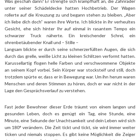
Was geschah dann? Er strengte sich krampfhaft an, die Zahnräder
unter seiner Schädeldecke hatten Hochbetrieb. Der Wagen
rollerte auf die Kreuzung zu und begann stehen zu bleiben. „Aber
ich liebe dich doch“ waren ihre Worte. Ich blickte in ihr verheultes
Gesicht, ehe sich hinter Ihr auf einmal in rasantem Tempo ein
schwarzer Truck näherte. Ein kreischender Schrei, ein
ohrenbetäubender Knall und – Stille –
Langsam blickte er durch seine schmerzerfüllten Augen, die sich
durch das grelle, weiße Licht zu kleinen Schlitzen verformt hatten.
Karussellartig flogen helle Farben und verschwommene Objekte
an seinem Kopf vorbei. Sein Körper war stocksteif und still, doch
trotzdem spürte er, dass er in Bewegung war. Um ihn herum waren
Menschen und deren Stimmen zu hören, doch er war nicht in der
Lage den Gesprächsverlauf zu verstehen.
Fast jeder Bewohner dieser Erde träumt von einem langen und
gesunden Leben, doch es genügt ein Tag, eine Stunde, eine
Minute, eine Sekunde der Unachtsamkeit und dein Leben wird sich
um 180° verändern. Die Zeit tickt und tickt, sie wird immer weiter
ticken und niemals stoppen. Es gibt keine Möglichkeit die Zeiger