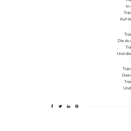
In
Trän
Auf d
Trä
Die du
Trä
Und die
Trän
Dein
Trä
Und 