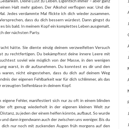
Gedanken. Deine Lust zu Leben. Eigentlich immer – aber ganz
keinen Halt mehr gaben. Der Alkohol verflogen war. Und die
al. Jedes verdammte Mal flickte ich dich wieder zusammen.
Versprechen, dass du dich bessern würdest. Dann gingst du
tes bis bald. In meinem Kopf ein komplettes Leben ausgemalt.
ch der nächsten Party.
racht hätte. Sie diente einzig deinem verzweifelten Versuch
bst zu rechtfertigen. Du bekämpftest deine innere Leere mit
uchtest soviel wie möglich von der Masse, in den wenigen
ung warst, in dir aufzunehmen. Du konntest es dir und den
n waren, nicht eingestehen, dass du dich auf deinem Weg
dnis der eigenen Fehlbarkeit war für dich schlimmer, als das
r erzeugten Seifenblase in deinem Kopf.
eigene Fehler, manifestiert sich nur zu oft in einem blinden
der oft genug wiederholt in der eigenen kleinen Welt zur
Distanz, zu jeden der einem helfen könnte, aufbaut. So wurde
en und dann irgendwann auch der zwischen uns weniger. Bis du
n dich nur noch mit zuckenden Augen früh morgens auf den