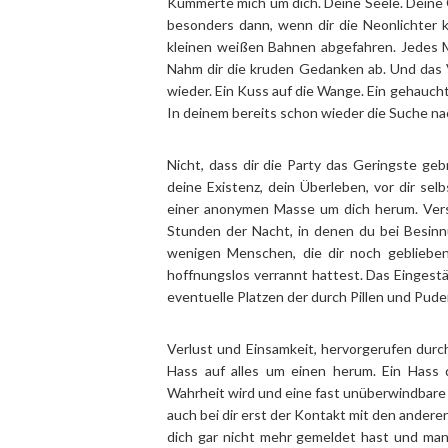
Kümmerte mich um dich. Deine Seele. Deine 
besonders dann, wenn dir die Neonlichter 
kleinen weißen Bahnen abgefahren. Jedes M
Nahm dir die kruden Gedanken ab. Und das 
wieder. Ein Kuss auf die Wange. Ein gehauch
In deinem bereits schon wieder die Suche na
Nicht, dass dir die Party das Geringste geb
deine Existenz, dein Überleben, vor dir sel
einer anonymen Masse um dich herum. Vers
Stunden der Nacht, in denen du bei Besinn
wenigen Menschen, die dir noch gebliebe
hoffnungslos verrannt hattest. Das Eingestän
eventuelle Platzen der durch Pillen und Pude
Verlust und Einsamkeit, hervorgerufen durch 
Hass auf alles um einen herum. Ein Hass 
Wahrheit wird und eine fast unüberwindbare 
auch bei dir erst der Kontakt mit den ander
dich gar nicht mehr gemeldet hast und ma