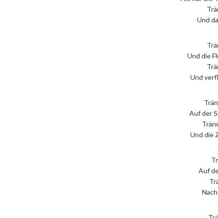
Trä
Und da
Trä
Und die F
Trä
Und verf
Trän
Auf der 
Trän
Und die 
Tr
Auf d
Tr
Nach
Trä