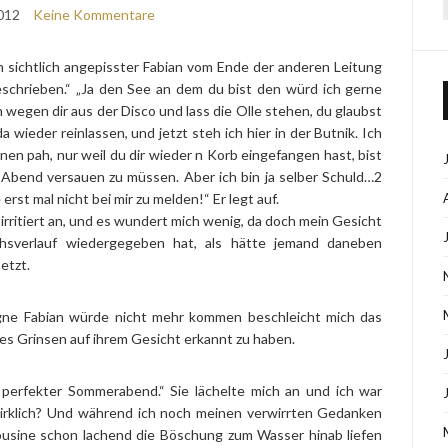
012
Keine Kommentare
n sichtlich angepisster Fabian vom Ende der anderen Leitung
eschrieben.“ „Ja den See an dem du bist den würd ich gerne
h wegen dir aus der Disco und lass die Olle stehen, du glaubst
 wieder reinlassen, und jetzt steh ich hier in der Butnik. Ich
nen pah, nur weil du dir wieder n Korb eingefangen hast, bist
 Abend versauen zu müssen. Aber ich bin ja selber Schuld…2
st mal nicht bei mir zu melden!“ Er legt auf.
rritiert an, und es wundert mich wenig, da doch mein Gesicht
chsverlauf wiedergegeben hat, als hätte jemand daneben
etzt.
egne Fabian würde nicht mehr kommen beschleicht mich das
es Grinsen auf ihrem Gesicht erkannt zu haben.
perfekter Sommerabend.“ Sie lächelte mich an und ich war
 wirklich? Und während ich noch meinen verwirrten Gedanken
ousine schon lachend die Böschung zum Wasser hinab liefen