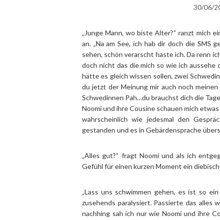
30/06/2
„Junge Mann, wo biste Alter?“ ranzt mich ei
an. „Na am See, ich hab dir doch die SMS g
sehen, schön verarscht haste ich. Da renn ic
doch nicht das die mich so wie ich aussehe da
hätte es gleich wissen sollen, zwei Schwedin
du jetzt der Meinung mir auch noch meinen
Schwedinnen Pah…du brauchst dich die Tage er
Noomi und ihre Cousine schauen mich etwas i
wahrscheinlich wie jedesmal den Gesprä
gestanden und es in Gebärdensprache übers
„Alles gut?“ fragt Noomi und als ich entg
Gefühl für einen kurzen Moment ein diebisch
„Lass uns schwimmen gehen, es ist so ein 
zusehends paralysiert. Passierte das alles
nachhing sah ich nur wie Noomi und ihre C