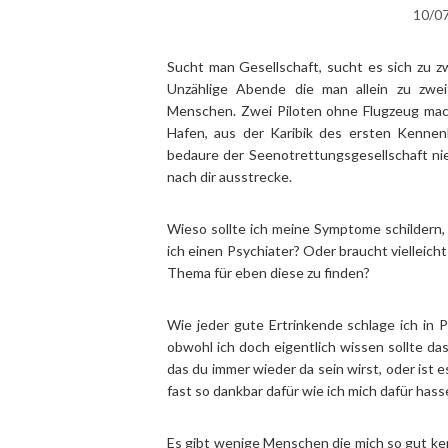
10/0
Sucht man Gesellschaft, sucht es sich zu zw
Unzählige Abende die man allein zu zwei
Menschen. Zwei Piloten ohne Flugzeug ma
Hafen, aus der Karibik des ersten Kennenl
bedaure der Seenotrettungsgesellschaft ni
nach dir ausstrecke.
Wieso sollte ich meine Symptome schildern, 
ich einen Psychiater? Oder braucht vielleich
Thema für eben diese zu finden?
Wie jeder gute Ertrinkende schlage ich in
obwohl ich doch eigentlich wissen sollte da
das du immer wieder da sein wirst, oder ist e
fast so dankbar dafür wie ich mich dafür hass
Es gibt wenige Menschen die mich so gut ken