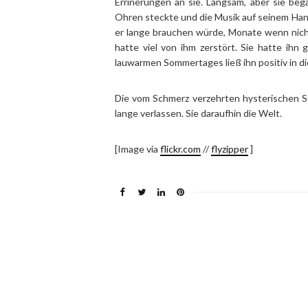
Errinerungen an sie. Langsam, aber sie beg
Ohren steckte und die Musik auf seinem Han
er lange brauchen würde, Monate wenn nich
hatte viel von ihm zerstört. Sie hatte ihn 
lauwarmen Sommertages ließ ihn positiv in di
Die vom Schmerz verzehrten hysterischen S
lange verlassen. Sie daraufhin die Welt.
[Image via
flickr.com
//
flyzipper
]