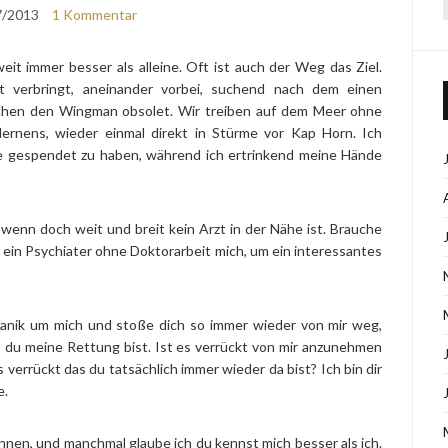
7/2013
1 Kommentar
eit immer besser als alleine. Oft ist auch der Weg das Ziel.
t verbringt, aneinander vorbei, suchend nach dem einen
chen den Wingman obsolet. Wir treiben auf dem Meer ohne
ernens, wieder einmal direkt in Stürme vor Kap Horn. Ich
e gespendet zu haben, während ich ertrinkend meine Hände
wenn doch weit und breit kein Arzt in der Nähe ist. Brauche
t ein Psychiater ohne Doktorarbeit mich, um ein interessantes
 Panik um mich und stoße dich so immer wieder von mir weg,
s du meine Rettung bist. Ist es verrückt von mir anzunehmen
s verrückt das du tatsächlich immer wieder da bist? Ich bin dir
e.
nen, und manchmal glaube ich du kennst mich besser als ich.