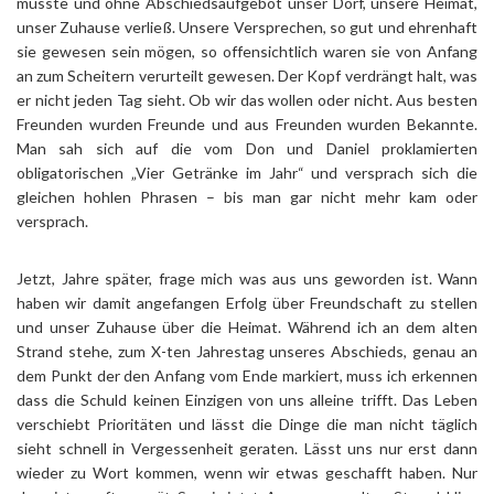
musste und ohne Abschiedsaufgebot unser Dorf, unsere Heimat,
unser Zuhause verließ. Unsere Versprechen, so gut und ehrenhaft
sie gewesen sein mögen, so offensichtlich waren sie von Anfang
an zum Scheitern verurteilt gewesen. Der Kopf verdrängt halt, was
er nicht jeden Tag sieht. Ob wir das wollen oder nicht. Aus besten
Freunden wurden Freunde und aus Freunden wurden Bekannte.
Man sah sich auf die vom Don und Daniel proklamierten
obligatorischen „Vier Getränke im Jahr“ und versprach sich die
gleichen hohlen Phrasen – bis man gar nicht mehr kam oder
versprach.
Jetzt, Jahre später, frage mich was aus uns geworden ist. Wann
haben wir damit angefangen Erfolg über Freundschaft zu stellen
und unser Zuhause über die Heimat. Während ich an dem alten
Strand stehe, zum X-ten Jahrestag unseres Abschieds, genau an
dem Punkt der den Anfang vom Ende markiert, muss ich erkennen
dass die Schuld keinen Einzigen von uns alleine trifft. Das Leben
verschiebt Prioritäten und lässt die Dinge die man nicht täglich
sieht schnell in Vergessenheit geraten. Lässt uns nur erst dann
wieder zu Wort kommen, wenn wir etwas geschafft haben. Nur