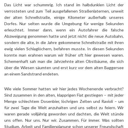
Das Licht war schummrig. Ich stand im halbdunklen Licht der
verrosteten und zum Teil ausgefallenen Straßenlaternen, unweit
der alten Schnellstraße, einige Kilometer außerhalb unseres
Dorfes. Nur selten wurde die Umgebung für wenige Sekunden
erleuchtet. Immer dann, wenn ein Autofahrer die falsche
Abzweigung genommen hatte und jetzt nicht die neue Autobahn,
sondern die alte, in die Jahre gekommene Schnellstraße mit ihren
ewig vielen Schlaglöchern, befahren musste. In diesen Sekunden
konnte man erahnen warum wir früher oft hier gewesen waren.
Schemenhaft sah man die Jahrzehnte alten Obstbäume, die sich
über die Wiesen säumten und erst kurz vor dem alten Baggersee
an einem Sandstrand endeten.
Wie viele Sommer hatten wir hier jedes Wochenende verbracht?
Sind zusammen in den alten, klapprigen Fiat gestiegen – mit jeder
Menge schlechtem Dosenbier, löchrigen Zelten und Ravioli – um
für zwei Tage die Welt anzuhalten und uns selbst zu feiern. Wir
waren gerade volljährig geworden und dachten, die Welt stünde
uns offen. Nur uns. Nur wir. Zusammen. Für immer. Was sollten
Studium, Arbeit und Familienplanung schon unserer Freundschaft