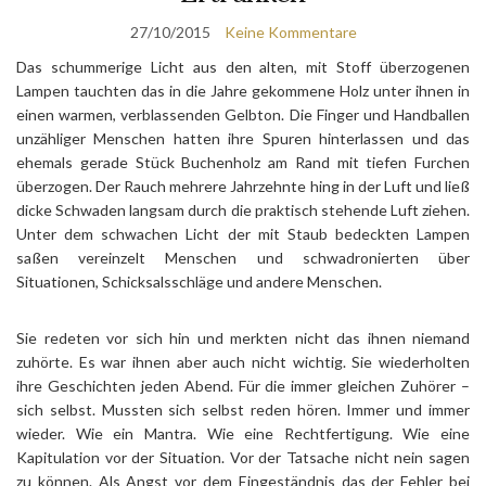
27/10/2015
Keine Kommentare
Das schummerige Licht aus den alten, mit Stoff überzogenen
Lampen tauchten das in die Jahre gekommene Holz unter ihnen in
einen warmen, verblassenden Gelbton. Die Finger und Handballen
unzähliger Menschen hatten ihre Spuren hinterlassen und das
ehemals gerade Stück Buchenholz am Rand mit tiefen Furchen
überzogen. Der Rauch mehrere Jahrzehnte hing in der Luft und ließ
dicke Schwaden langsam durch die praktisch stehende Luft ziehen.
Unter dem schwachen Licht der mit Staub bedeckten Lampen
saßen vereinzelt Menschen und schwadronierten über
Situationen, Schicksalsschläge und andere Menschen.
Sie redeten vor sich hin und merkten nicht das ihnen niemand
zuhörte. Es war ihnen aber auch nicht wichtig. Sie wiederholten
ihre Geschichten jeden Abend. Für die immer gleichen Zuhörer –
sich selbst. Mussten sich selbst reden hören. Immer und immer
wieder. Wie ein Mantra. Wie eine Rechtfertigung. Wie eine
Kapitulation vor der Situation. Vor der Tatsache nicht nein sagen
zu können. Als Angst vor dem Eingeständnis das der Fehler bei