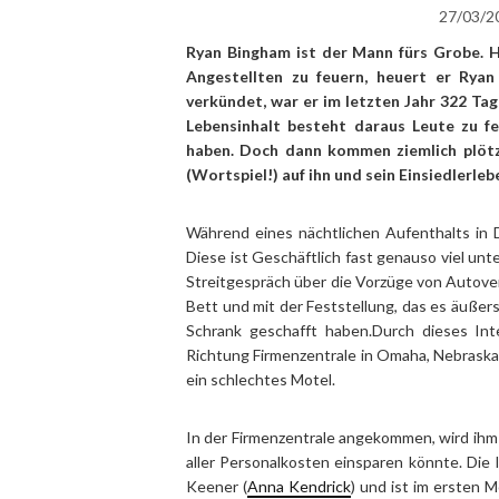
27/03/2
Ryan Bingham ist der Mann fürs Grobe. Ha
Angestellten zu feuern, heuert er Ryan
verkündet, war er im letzten Jahr 322 Tag
Lebensinhalt besteht daraus Leute zu f
haben. Doch dann kommen ziemlich plötzl
(Wortspiel!) auf ihn und sein Einsiedlerleb
Während eines nächtlichen Aufenthalts in D
Diese ist Geschäftlich fast genauso viel unt
Streitgespräch über die Vorzüge von Autover
Bett und mit der Feststellung, das es äußers
Schrank geschafft haben.Durch dieses Int
Richtung Firmenzentrale in Omaha, Nebraska
ein schlechtes Motel.
In der Firmenzentrale angekommen, wird ih
aller Personalkosten einsparen könnte. Die
Keener (
Anna Kendrick
) und ist im ersten 