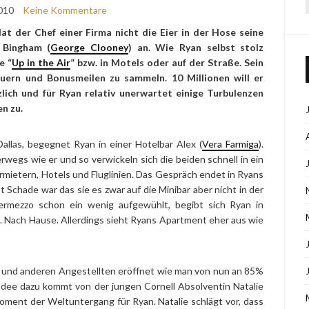
010
Keine Kommentare
t der Chef einer Firma nicht die Eier in der Hose seine
 Bingham (
George Clooney
) an. Wie Ryan selbst stolz
e “
Up in the Air
” bzw. in Motels oder auf der Straße. Sein
euern und Bonusmeilen zu sammeln. 10 Millionen will er
ich und für Ryan relativ unerwartet einige Turbulenzen
en zu.
allas, begegnet Ryan in einer Hotelbar Alex (
Vera Farmiga
).
erwegs wie er und so verwickeln sich die beiden schnell in ein
mietern, Hotels und Fluglinien. Das Gespräch endet in Ryans
t Schade war das sie es zwar auf die Minibar aber nicht in der
ermezzo schon ein wenig aufgewühlt, begibt sich Ryan in
. Nach Hause. Allerdings sieht Ryans Apartment eher aus wie
m und anderen Angestellten eröffnet wie man von nun an 85%
 Idee dazu kommt von der jungen Cornell Absolventin Natalie
Moment der Weltuntergang für Ryan. Natalie schlägt vor, dass