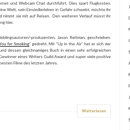
ernet und Webcam Chat durchführt. Dies spart Flugkosten.
eine Welt, sein Einsiedlerleben in Gefahr schwebt, möchte ihr
nd nimmt sie mit auf Reisen. Den weiteren Verlauf müsst ihr
ng hier.
eblingsautoren/-produzenten, Jason Reitman, geschrieben.
You for Smoking
” gedreht. Mit “Up in the Air” hat er sich der
d dessen gleichnamiges Buch in einen sehr erfolgreichen
ewinner eines Writers Guild Award und super viele positive
besten Filme des letzten Jahres.
Weiterlesen