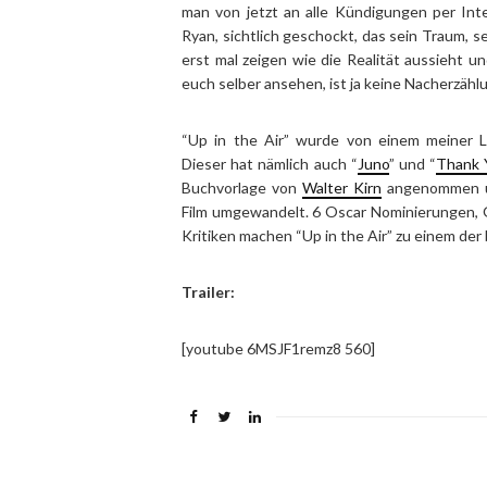
man von jetzt an alle Kündigungen per Int
Ryan, sichtlich geschockt, das sein Traum, s
erst mal zeigen wie die Realität aussieht u
euch selber ansehen, ist ja keine Nacherzählu
“Up in the Air” wurde von einem meiner Li
Dieser hat nämlich auch “
Juno
” und “
Thank 
Buchvorlage von
Walter Kirn
angenommen un
Film umgewandelt. 6 Oscar Nominierungen, G
Kritiken machen “Up in the Air” zu einem der 
Trailer:
[youtube 6MSJF1remz8 560]