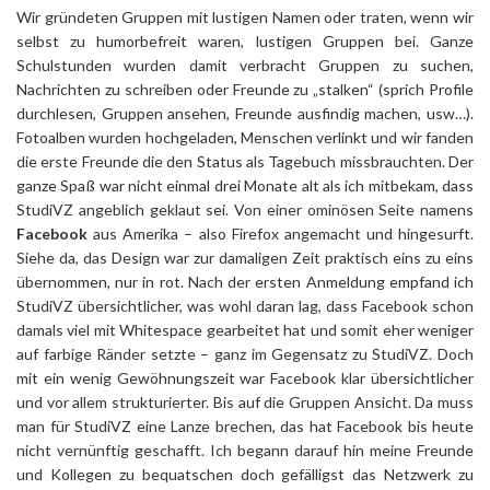
Wir gründeten Gruppen mit lustigen Namen oder traten, wenn wir
selbst zu humorbefreit waren, lustigen Gruppen bei. Ganze
Schulstunden wurden damit verbracht Gruppen zu suchen,
Nachrichten zu schreiben oder Freunde zu „stalken“ (sprich Profile
durchlesen, Gruppen ansehen, Freunde ausfindig machen, usw…).
Fotoalben wurden hochgeladen, Menschen verlinkt und wir fanden
die erste Freunde die den Status als Tagebuch missbrauchten. Der
ganze Spaß war nicht einmal drei Monate alt als ich mitbekam, dass
StudiVZ angeblich geklaut sei. Von einer ominösen Seite namens
Facebook
aus Amerika – also Firefox angemacht und hingesurft.
Siehe da, das Design war zur damaligen Zeit praktisch eins zu eins
übernommen, nur in rot. Nach der ersten Anmeldung empfand ich
StudiVZ übersichtlicher, was wohl daran lag, dass Facebook schon
damals viel mit Whitespace gearbeitet hat und somit eher weniger
auf farbige Ränder setzte – ganz im Gegensatz zu StudiVZ. Doch
mit ein wenig Gewöhnungszeit war Facebook klar übersichtlicher
und vor allem strukturierter. Bis auf die Gruppen Ansicht. Da muss
man für StudiVZ eine Lanze brechen, das hat Facebook bis heute
nicht vernünftig geschafft. Ich begann darauf hin meine Freunde
und Kollegen zu bequatschen doch gefälligst das Netzwerk zu