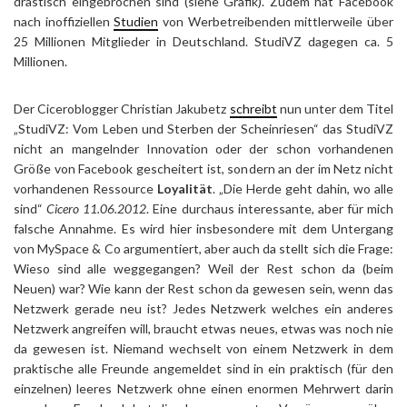
drastisch eingebrochen sind (siehe Grafik). Zudem hat Facebook
nach inoffiziellen
Studien
von Werbetreibenden mittlerweile über
25 Millionen Mitglieder in Deutschland. StudiVZ dagegen ca. 5
Millionen.
Der Ciceroblogger Christian Jakubetz
schreibt
nun unter dem Titel
„StudiVZ: Vom Leben und Sterben der Scheinriesen“ das StudiVZ
nicht an mangelnder Innovation oder der schon vorhandenen
Größe von Facebook gescheitert ist, sondern an der im Netz nicht
vorhandenen Ressource
Loyalität
. „Die Herde geht dahin, wo alle
sind“
Cicero 11.06.2012
. Eine durchaus interessante, aber für mich
falsche Annahme. Es wird hier insbesondere mit dem Untergang
von MySpace & Co argumentiert, aber auch da stellt sich die Frage:
Wieso sind alle weggegangen? Weil der Rest schon da (beim
Neuen) war? Wie kann der Rest schon da gewesen sein, wenn das
Netzwerk gerade neu ist? Jedes Netzwerk welches ein anderes
Netzwerk angreifen will, braucht etwas neues, etwas was noch nie
da gewesen ist. Niemand wechselt von einem Netzwerk in dem
praktische alle Freunde angemeldet sind in ein praktisch (für den
einzelnen) leeres Netzwerk ohne einen enormen Mehrwert darin