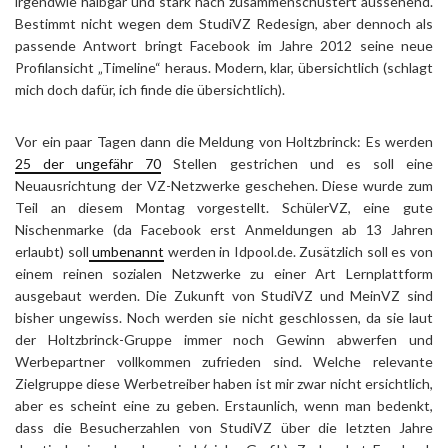
irgendwie halbgar und stark nach zusammenschustert aussehend.
Bestimmt nicht wegen dem StudiVZ Redesign, aber dennoch als
passende Antwort bringt Facebook im Jahre 2012 seine neue
Profilansicht „Timeline“ heraus. Modern, klar, übersichtlich (schlagt
mich doch dafür, ich finde die übersichtlich).
Vor ein paar Tagen dann die Meldung von Holtzbrinck: Es werden
25 der ungefähr 70
Stellen gestrichen und es soll eine
Neuausrichtung der VZ-Netzwerke geschehen. Diese wurde zum
Teil an diesem Montag vorgestellt. SchülerVZ, eine gute
Nischenmarke (da Facebook erst Anmeldungen ab 13 Jahren
erlaubt) soll
umbenannt
werden in Idpool.de. Zusätzlich soll es von
einem reinen sozialen Netzwerke zu einer Art Lernplattform
ausgebaut werden. Die Zukunft von StudiVZ und MeinVZ sind
bisher ungewiss. Noch werden sie nicht geschlossen, da sie laut
der Holtzbrinck-Gruppe immer noch Gewinn abwerfen und
Werbepartner vollkommen zufrieden sind. Welche relevante
Zielgruppe diese Werbetreiber haben ist mir zwar nicht ersichtlich,
aber es scheint eine zu geben. Erstaunlich, wenn man bedenkt,
dass die Besucherzahlen von StudiVZ über die letzten Jahre