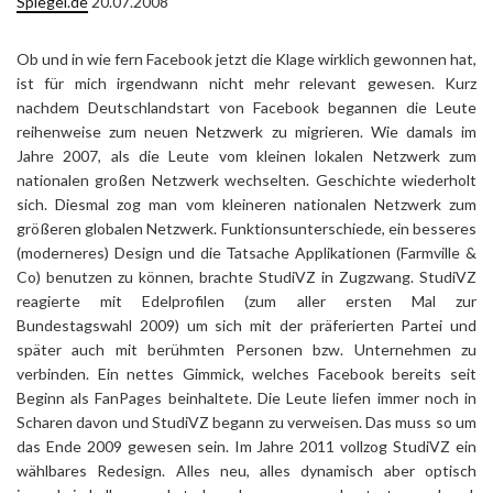
Spiegel.de
20.07.2008
Ob und in wie fern Facebook jetzt die Klage wirklich gewonnen hat,
ist für mich irgendwann nicht mehr relevant gewesen. Kurz
nachdem Deutschlandstart von Facebook begannen die Leute
reihenweise zum neuen Netzwerk zu migrieren. Wie damals im
Jahre 2007, als die Leute vom kleinen lokalen Netzwerk zum
nationalen großen Netzwerk wechselten. Geschichte wiederholt
sich. Diesmal zog man vom kleineren nationalen Netzwerk zum
größeren globalen Netzwerk. Funktionsunterschiede, ein besseres
(moderneres) Design und die Tatsache Applikationen (Farmville &
Co) benutzen zu können, brachte StudiVZ in Zugzwang. StudiVZ
reagierte mit Edelprofilen (zum aller ersten Mal zur
Bundestagswahl 2009) um sich mit der präferierten Partei und
später auch mit berühmten Personen bzw. Unternehmen zu
verbinden. Ein nettes Gimmick, welches Facebook bereits seit
Beginn als FanPages beinhaltete. Die Leute liefen immer noch in
Scharen davon und StudiVZ begann zu verweisen. Das muss so um
das Ende 2009 gewesen sein. Im Jahre 2011 vollzog StudiVZ ein
wählbares Redesign. Alles neu, alles dynamisch aber optisch