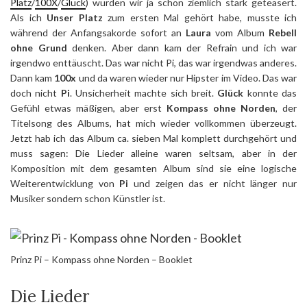
Platz
/
100X
/
Glück
) wurden wir ja schon ziemlich stark geteasert.
Als ich
Unser Platz
zum ersten Mal gehört habe, musste ich
während der Anfangsakorde sofort an
Laura
vom Album
Rebell
ohne Grund
denken. Aber dann kam der Refrain und ich war
irgendwo enttäuscht. Das war nicht Pi, das war irgendwas anderes.
Dann kam
100x
und da waren wieder nur Hipster im Video. Das war
doch nicht
Pi
. Unsicherheit machte sich breit.
Glück
konnte das
Gefühl etwas mäßigen, aber erst
Kompass ohne Norden
, der
Titelsong des Albums, hat mich wieder vollkommen überzeugt.
Jetzt hab ich das Album ca. sieben Mal komplett durchgehört und
muss sagen: Die Lieder alleine waren seltsam, aber in der
Komposition mit dem gesamten Album sind sie eine logische
Weiterentwicklung von
Pi
und zeigen das er nicht länger nur
Musiker sondern schon Künstler ist.
Prinz Pi – Kompass ohne Norden – Booklet
Die Lieder