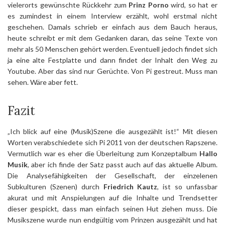
vielerorts gewünschte Rückkehr zum
Prinz Porno
wird, so hat er
es zumindest in einem Interview erzählt, wohl erstmal nicht
geschehen. Damals schrieb er einfach aus dem Bauch heraus,
heute schreibt er mit dem Gedanken daran, das seine Texte von
mehr als 50 Menschen gehört werden. Eventuell jedoch findet sich
ja eine alte Festplatte und dann findet der Inhalt den Weg zu
Youtube. Aber das sind nur Gerüchte. Von Pi gestreut. Muss man
sehen. Wäre aber fett.
Fazit
„Ich blick auf eine (Musik)Szene die ausgezählt ist!“ Mit diesen
Worten verabschiedete sich Pi 2011 von der deutschen Rapszene.
Vermutlich war es eher die Überleitung zum Konzeptalbum
Hallo
Musik
, aber ich finde der Satz passt auch auf das aktuelle Album.
Die Analysefähigkeiten der Gesellschaft, der einzelenen
Subkulturen (Szenen) durch
Friedrich Kautz
, ist so unfassbar
akurat und mit Anspielungen auf die Inhalte und Trendsetter
dieser gespickt, dass man einfach seinen Hut ziehen muss. Die
Musikszene wurde nun endgültig vom Prinzen ausgezählt und hat