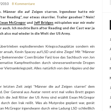
/2010
8 Kommentare
. Männer die auf Zeigen starren. Irgendwer hatte mir
fter Reading”, nur etwas skurriler. Trailer gesehen`? Nein!
Ewan McGregor
und
Jeff Bridges
mitspielen war mir mehr
r auch. Ich mochte Burn after Reading und der Cast war ja
ch also mal wieder in die Welt der US Army.
übertrieben explodierenden Kriegsschauplätze sondern ein
tter ansah, Kevin Spacey auf LSD und eine Ziege! Mit “Männer
v
(bekennender Coen Brüder Fan) lose das Sachbuch von Jon
alternative Kampfmethoden durch sinneserweiternde Drogen
r Vietnamkriegszeit. Alles natürlich von den Hippies und der
r letzten Zeit zeigt “Männer die auf Zeigen starren” dem
d. Der General aus Avatar rennt erst mal volles Brett gegen
ich die Jedi Ritter der US Army sind erzählt Ewan McGregor
urch den Irak reißt. Was als Mutprobe geplant war, gerät
wan McGregor irgendwann durch eine Ladung LSD schließlich