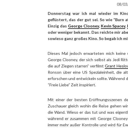
08/03
Donnerstag war ich mal wieder im Kino
geflüstert, das der gut sei. So wie “Burn a
Einzig das
George Clooney
,
Kevin Spacey
,
oder weniger bekannt. Das reichte mir abe
sowieso ganz großes Kino. So begab ich mi
Dieses Mal jedoch erwarteten mich keine 
George Clooney, der sich selbst als Jedi Ri
die auf Ziegen starren” verfilmt
Grant Heslo
Ronson über eine US Spezialeinheit, die 
erforschen und entwickeln sollte. Während de
“Freie Liebe” Zeit inspiriert.
Mit einer der besten Eröffnungsszenen de
Zuschauer gleich wohin die Reise gehen wir
die Wand. Wieso er das tut und was eigentl
während er zusammen mit George Clooney d
immer mehr außer Kontrolle und wird für E