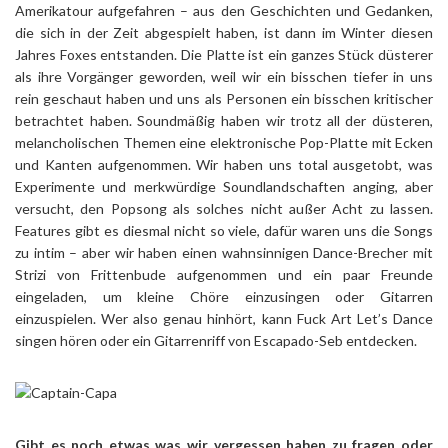
Amerikatour aufgefahren – aus den Geschichten und Gedanken,
die sich in der Zeit abgespielt haben, ist dann im Winter diesen
Jahres Foxes entstanden. Die Platte ist ein ganzes Stück düsterer
als ihre Vorgänger geworden, weil wir ein bisschen tiefer in uns
rein geschaut haben und uns als Personen ein bisschen kritischer
betrachtet haben. Soundmäßig haben wir trotz all der düsteren,
melancholischen Themen eine elektronische Pop-Platte mit Ecken
und Kanten aufgenommen. Wir haben uns total ausgetobt, was
Experimente und merkwürdige Soundlandschaften anging, aber
versucht, den Popsong als solches nicht außer Acht zu lassen.
Features gibt es diesmal nicht so viele, dafür waren uns die Songs
zu intim – aber wir haben einen wahnsinnigen Dance-Brecher mit
Strizi von Frittenbude aufgenommen und ein paar Freunde
eingeladen, um kleine Chöre einzusingen oder Gitarren
einzuspielen. Wer also genau hinhört, kann Fuck Art Let’s Dance
singen hören oder ein Gitarrenriff von Escapado-Seb entdecken.
Gibt es noch etwas was wir vergessen haben zu fragen oder