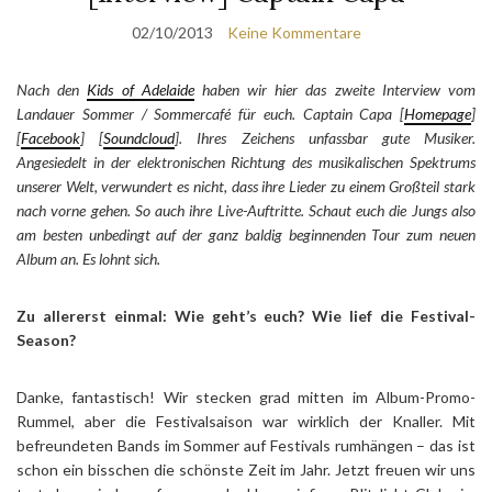
02/10/2013
Keine Kommentare
Nach den
Kids of Adelaide
haben wir hier das zweite Interview vom
Landauer Sommer / Sommercafé für euch. Captain Capa [
Homepage
]
[
Facebook
] [
Soundcloud
]. Ihres Zeichens unfassbar gute Musiker.
Angesiedelt in der elektronischen Richtung des musikalischen Spektrums
unserer Welt, verwundert es nicht, dass ihre Lieder zu einem Großteil stark
nach vorne gehen. So auch ihre Live-Auftritte. Schaut euch die Jungs also
am besten unbedingt auf der ganz baldig beginnenden Tour zum neuen
Album an. Es lohnt sich.
Zu allererst einmal: Wie geht’s euch? Wie lief die Festival-
Season?
Danke, fantastisch! Wir stecken grad mitten im Album-Promo-
Rummel, aber die Festivalsaison war wirklich der Knaller. Mit
befreundeten Bands im Sommer auf Festivals rumhängen – das ist
schon ein bisschen die schönste Zeit im Jahr. Jetzt freuen wir uns