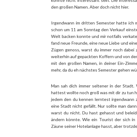
konnte nicht interessant sein. Die interes
den großen Namen. Aber doch nicht hier.
Irgendwann im dritten Semester hatte ich mi
schon um 11 am Sonntag den Verkauf einstel
Welt backen konnte und mir notfalls verkate
fand neue Freunde, eine neue Liebe und ein
Zügen genoss, warst du immer noch dabei zu
weiterhin auf gepackten Koffern und von de
mit den großen Namen, in deiner Ein-Zimm
mehr, da du eh nächstes Semester gehen wü
Man sah dich immer seltener in der Stadt.
hattest wollte noch groß was mit dir zu tun
jedem den du kennen lerntest irgendwann zu
eine Stadt nicht gefällt. Nur sollte man da
warst du nicht. Du hast gehasst und beleidi
ändern könnte. Wie ein Tourist der sich in 
Zäune seiner Hotelanlage hasst, aber trotz