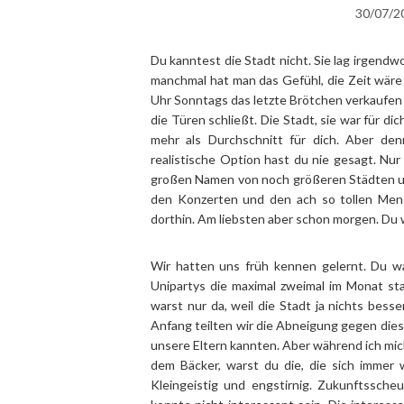
30/07/2
Du kanntest die Stadt nicht. Sie lag irgendw
manchmal hat man das Gefühl, die Zeit wäre
Uhr Sonntags das letzte Brötchen verkaufe
die Türen schließt. Die Stadt, sie war für di
mehr als Durchschnitt für dich. Aber den
realistische Option hast du nie gesagt. Nur
großen Namen von noch größeren Städten um
den Konzerten und den ach so tollen Men
dorthin. Am liebsten aber schon morgen. Du 
Wir hatten uns früh kennen gelernt. Du wa
Unipartys die maximal zweimal im Monat st
warst nur da, weil die Stadt ja nichts bess
Anfang teilten wir die Abneigung gegen die
unsere Eltern kannten. Aber während ich mic
dem Bäcker, warst du die, die sich immer 
Kleingeistig und engstirnig. Zukunftsscheu