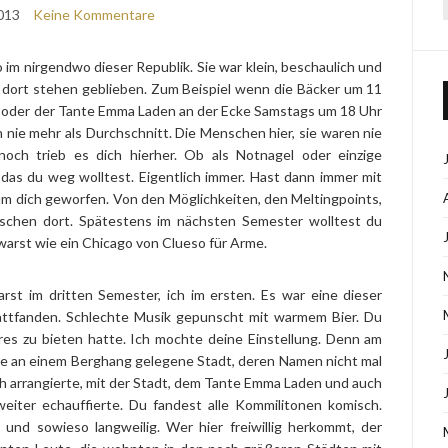
013
Keine Kommentare
o im nirgendwo dieser Republik. Sie war klein, beschaulich und
 dort stehen geblieben. Zum Beispiel wenn die Bäcker um 11
n oder der Tante Emma Laden an der Ecke Samstags um 18 Uhr
ch nie mehr als Durchschnitt. Die Menschen hier, sie waren nie
noch trieb es dich hierher. Ob als Notnagel oder einzige
 das du weg wolltest. Eigentlich immer. Hast dann immer mit
 dich geworfen. Von den Möglichkeiten, den Meltingpoints,
schen dort. Spätestens im nächsten Semester wolltest du
warst wie ein Chicago von Clueso für Arme.
rst im dritten Semester, ich im ersten. Es war eine dieser
attfanden. Schlechte Musik gepunscht mit warmem Bier. Du
eres zu bieten hatte. Ich mochte deine Einstellung. Denn am
se an einem Berghang gelegene Stadt, deren Namen nicht mal
h arrangierte, mit der Stadt, dem Tante Emma Laden und auch
weiter echauffierte. Du fandest alle Kommilitonen komisch.
 und sowieso langweilig. Wer hier freiwillig herkommt, der