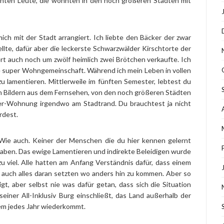
santen Leute, die wohnten in den noch größeren Städten mit
ch mit der Stadt arrangiert. Ich liebte den Bäcker der zwar
lte, dafür aber die leckerste Schwarzwälder Kirschtorte der
rt auch noch um zwölf heimlich zwei Brötchen verkaufte. Ich
e super Wohngemeinschaft. Während ich mein Leben in vollen
 lamentieren. Mittlerweile im fünften Semester, lebtest du
n Bildern aus dem Fernsehen, von den noch größeren Städten
er-Wohnung irgendwo am Stadtrand. Du brauchtest ja nicht
rdest.
 Wie auch. Keiner der Menschen die du hier kennen gelernt
 haben. Das ewige Lamentieren und indirekte Beleidigen wurde
 viel. Alle hatten am Anfang Verständnis dafür, dass einem
nn auch alles daran setzten wo anders hin zu kommen. Aber so
gt, aber selbst nie was dafür getan, dass sich die Situation
seiner All-Inklusiv Burg einschließt, das Land außerhalb der
dem jedes Jahr wiederkommt.