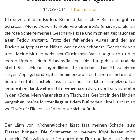
11/06/2011
1 Kommentar
Ich sitze auf dem Boden. Keine 3 Jahre alt – Bin nicht gut im
Schätzen. Meine Augen funkeln wie übergroße Smaragde, als ich
die rote Schleife meines Geschenks löse und mich ein gebrauchter,
alter Teddy anstarrt. Trotz des fehlenden Auges und der am
Rücken aufgeplatzten Nähte war er das schönste Geschenk von
allen. Meine Mutter weint vor Glück, mein Vater begutachtet den
leeren Boden seiner Schnapsflasche. Die Tür geht auf und da
steht Sie – Meine Jugendliebe. Ihr rötliches Haar ist zu einem
langen Zopf gebunden, ihre Sommersprossen tanzen im Schein der
Sonne und ihr Lächeln lässt mich nur so dahin schmelzen. Ich
nehme ihre Hand, gehe mit ihr gemeinsam durch die Tür und stehe
in der Küche. Mein Vater sitzt am Tisch, das Gesicht in den Händen
vergraben, meine Mutter liegt auf dem Fußboden. Ihre Haut ist so
weiß wie die Fliesen, auf denen sie sich befindet.
Der Lärm von Kirchenglocken lässt fast meinen Schädel zum
Platzen bringen. Die Schmerzen in meinem Kopf lassen mich
taumeln. Rückwärts falle ich durch den Flur und lande auf einem