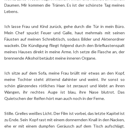
Daumen. Mir kommen die Tränen. Es ist der schönste Tag meines
Lebens.
Ich lasse Frau und Kind zurück, gehe durch die Tür in mein Büro.
Mein Chef spuckt Feuer und Galle, haut mehrmals mit seinen
Fäusten auf meinen Schreibtisch, sodass Bilder und Aktenordner
wackeln. Die Kündigung fliegt folgend durch den Briefkastenspalt
meines Hauses direkt in meine Arme. Ich setze die Flasche an, der
brennende Alkohol betäubt meine inneren Organe.
Ich sitze auf dem Sofa, meine Frau brüllt mir etwas an den Kopf,
meine Tochter steht zitternd dahinter und weint. Ihr sonst so
schön glänzendes rötliches Haar ist zerzaust und klebt an ihren
Wangen, ihr rechtes Auge ist blau, ihre Nase blutrot. Das
Quietschen der Reifen hört man auch noch in der Ferne.
Stille. Grelles weißes Licht. Der Film ist vorbei, das letzte Kapitel ist
zu Ende. Sein Kopf rast mit einem donnernden Knall in den Nacken,
ehe er mit einem dumpfen Geräusch auf dem Tisch aufschlägt.