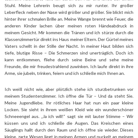
Stuhl. Meine Lehrerin beugt sich zu mir runter. Ihr großer
Leberfleck neben der Nase wird größer und größer. Sie blickt mich
hinter ihrer schmalen Brille an. Meine Wange brennt wie Feuer, die
anderen Kinder lachen über meinen roten Händeabdruck in
meinem Gesicht. Mir kommen die Tränen und ich stürze durch die
Klassenzimmertür direkt ins Haus meiner Eltern. Der Gürtel meines
Vaters schellt in der Stille der Nacht. In meiner Haut bilden sich
tiefe, blutige Risse – Die Schmerzen sind unerträglich. Doch ich
kann entkommen, fliehe durch seine Beine und sehe meine
Freunde, die mir freudestrahlend zuwinken. Ich laufe direkt in ihre
Arme, sie jubeln, trinken, feiern und ich schließe mich Ihnen an.
Ich weiß nicht wie, aber plötzlich stehe ich sturzbetrunken vor
meinem Studentenzimmer. Ich öffne die Tür – Und da steht Sie.
Meine Jugendliebe. Ihr rötliches Haar hat nun ein paar kleine
Locken. Sie sieht in ihrem weißen Kleid wie ein wunderschöner
Schneeengel aus. „Ja ich will!“ sagt sie mit lauter Stimme – Wir
küssen uns und ich schließe die Augen. Das Kreischen eines
Säuglings hallt durch den Raum und ich öffne sie wieder. Dieses
kleine, zarte Wesen liegt in meinen Armen und nuckelt an meinem