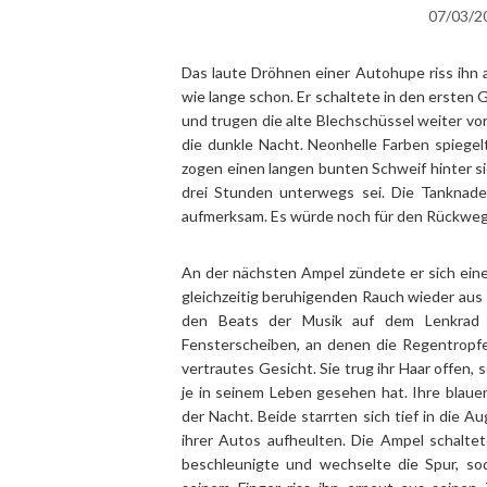
07/03/2
Das laute Dröhnen einer Autohupe riss ihn 
wie lange schon. Er schaltete in den ersten
und trugen die alte Blechschüssel weiter vo
die dunkle Nacht. Neonhelle Farben spiegel
zogen einen langen bunten Schweif hinter sich
drei Stunden unterwegs sei. Die Tanknade
aufmerksam. Es würde noch für den Rückweg
An der nächsten Ampel zündete er sich eine
gleichzeitig beruhigenden Rauch wieder aus 
den Beats der Musik auf dem Lenkrad 
Fensterscheiben, an denen die Regentropfe
vertrautes Gesicht. Sie trug ihr Haar offen, 
je in seinem Leben gesehen hat. Ihre blaue
der Nacht. Beide starrten sich tief in die
ihrer Autos aufheulten. Die Ampel schalte
beschleunigte und wechselte die Spur, sod