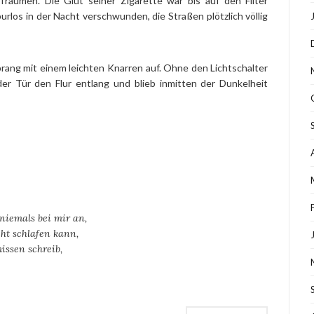
Träumen. Die Glut seiner Zigarette war bis auf den Filter
rlos in der Nacht verschwunden, die Straßen plötzlich völlig
sprang mit einem leichten Knarren auf. Ohne den Lichtschalter
er Tür den Flur entlang und blieb inmitten der Dunkelheit
 niemals bei mir an,
ht schlafen kann,
issen schreib,