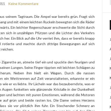
011
Keine Kommentare
aus seinem Tagtraum. Die Ampel war bereits grün. Fragt sich
 Gang und mit einem leichten Ruckeln bewegten sich die Räder
rwärts. Ein leichter Regenschauer erschwerte die Sicht durch
ten sich in unzähligen Pfützen und die Lichter des Verkehrs
 her. Ein Blick auf die Uhr verriet ihm, dass er bereits knapp
l rotierte und machte durch zittrige Bewegungen auf sich
 reichen.
 Zigarette an, atmete tief ein und spuckte den feurigen und
seinen Lungen. Seine Finger tippten mit leichten Schlägen zu
herum. Neben ihm hielt ein Wagen. Durch die nassen
n ein Wettrennen auf Zeit veranstalteten, erkannte er ein
so wie er es liebte. Ihr Lächeln war das bezauberndste, was er
n Augen funkelten wie glänzende Kristalle in der Dunkelheit
 Augen und lachten mit puren Emotionen, während die Motoren
te auf grün und beide rasten los. Die Dame seines Herzens
ass sie vor plötzlich ihm fuhr. Ein Stechender Schmerz an