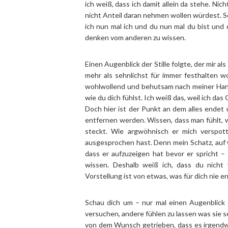
ich weiß, dass ich damit allein da stehe. Nich
nicht Anteil daran nehmen wollen würdest. So
ich nun mal ich und du nun mal du bist und d
denken vom anderen zu wissen.
Einen Augenblick der Stille folgte, der mir a
mehr als sehnlichst für immer festhalten 
wohlwollend und behutsam nach meiner Hand 
wie du dich fühlst. Ich weiß das, weil ich das
Doch hier ist der Punkt an dem alles endet
entfernen werden. Wissen, dass man fühlt, w
steckt. Wie argwöhnisch er mich verspo
ausgesprochen hast. Denn mein Schatz, auf w
dass er aufzuzeigen hat bevor er spricht 
wissen. Deshalb weiß ich, dass du nicht 
Vorstellung ist von etwas, was für dich nie er
Schau dich um – nur mal einen Augenblick
versuchen, andere fühlen zu lassen was sie sel
von dem Wunsch getrieben, dass es irgendw