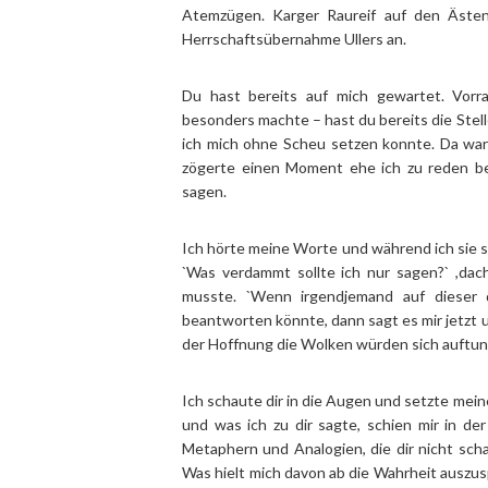
Atemzügen. Karger Raureif auf den Ästen
Herrschaftsübernahme Ullers an.
Du hast bereits auf mich gewartet. Vor
besonders machte – hast du bereits die Stell
ich mich ohne Scheu setzen konnte. Da war
zögerte einen Moment ehe ich zu reden be
sagen.
Ich hörte meine Worte und während ich sie sp
`Was verdammt sollte ich nur sagen?` ,dac
musste. `Wenn irgendjemand auf dieser 
beantworten könnte, dann sagt es mir jetzt u
der Hoffnung die Wolken würden sich auftun
Ich schaute dir in die Augen und setzte mein
und was ich zu dir sagte, schien mir in de
Metaphern und Analogien, die dir nicht scha
Was hielt mich davon ab die Wahrheit auszus