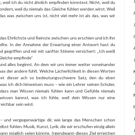
t, weil ich du nicht ähnlich empfinden könntest. Nicht, weil du
ndern, weil du niemals das Gleiche fühlen werden wirst. Weil
as was zwischen uns ist, nicht viel mehr ist als das, was wir
ls das Ehrlichste und Reinste zwischen uns erschien und ich ihn
wollte. In der Annahme der Erwartung einer Antwort hast du
gegriffen und mir mit sanfter Stimme versichert: „Ich weiß
 Gleiche empfinde“
 und alles beginnt. An dem wir uns immer weiter voneinander
as der andere fühlt. Welche Lächerlichkeit in diesen Worten
ttet dieser ach so bedeutungsschwere Satz, den du eben
as ich dich hinweisen muss – wie ein Lehrer seinen Schüler,
– dass man Wissen niemals fühlen kann und Gefühle niemals
wissen kannst, was ich fühle, weil dein Wissen nur eine
reichbar sein wird.
 – und vergegenwärtige dir, wie lange das Menschen schon
bst fühlen. Musik, Kunst, Lyrik, die wir erschufen einzig allein
ann möglich seien könnte. Irgendwann dieses Ziel erreichen