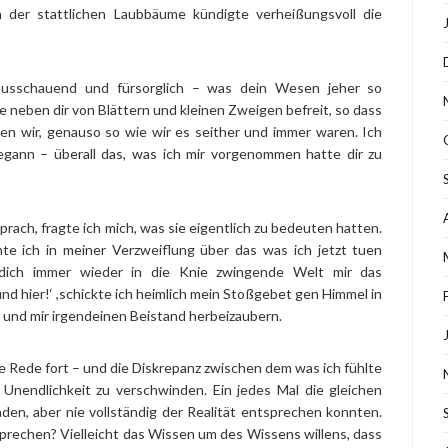
 der stattlichen Laubbäume kündigte verheißungsvoll die
rausschauend und fürsorglich – was dein Wesen jeher so
e neben dir von Blättern und kleinen Zweigen befreit, so dass
en wir, genauso so wie wir es seither und immer waren. Ich
gann – überall das, was ich mir vorgenommen hatte dir zu
rach, fragte ich mich, was sie eigentlich zu bedeuten hatten.
hte ich in meiner Verzweiflung über das was ich jetzt tuen
dich immer wieder in die Knie zwingende Welt mir das
nd hier!‘ ,schickte ich heimlich mein Stoßgebet gen Himmel in
 und mir irgendeinen Beistand herbeizaubern.
e Rede fort – und die Diskrepanz zwischen dem was ich fühlte
r Unendlichkeit zu verschwinden. Ein jedes Mal die gleichen
den, aber nie vollständig der Realität entsprechen konnten.
prechen? Vielleicht das Wissen um des Wissens willens, dass