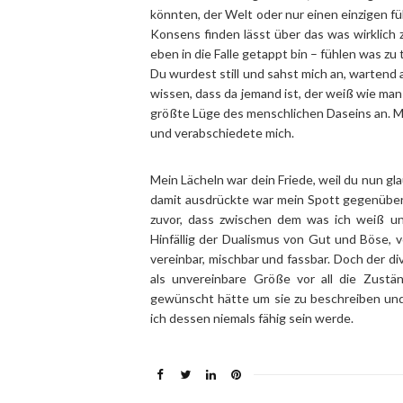
könnten, der Welt oder nur einen einzigen fü
Konsens finden lässt über das was wirklich z
eben in die Falle getappt bin – fühlen was zu t
Du wurdest still und sahst mich an, wartend 
wissen, dass da jemand ist, der weiß wie man
größte Lüge des menschlichen Daseins an. Mit
und verabschiedete mich.
Mein Lächeln war dein Friede, weil du nun gl
damit ausdrückte war mein Spott gegenüber 
zuvor, dass zwischen dem was ich weiß un
Hinfällig der Dualismus von Gut und Böse, 
vereinbar, mischbar und fassbar. Doch der d
als unvereinbare Größe vor all die Zustä
gewünscht hätte um sie zu beschreiben un
ich dessen niemals fähig sein werde.