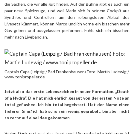
die Sachen, die wir alle gut finden. Auf der Bühne gibt es auch ein
paar neue Spielzeuge, und weil Mario sich in seinem Cockpit aus
Synthies und Controllern um den reibungslosen Ablauf des
Livesets kümmert, können Marco und ich vorne ein bisschen mehr
Gas geben und ausgelassen performen. Fühlt sich ein bisschen
mehr nach Liveband an.
Captain Capa (Leipzig / Bad Frankenhausen) Foto: Martin Ludewig /
www.tonipropeller.de
Jetzt also das erste Lebenszeichen in neuer Formation. „Death
of a Hydra“. Die hat mich ehrlich gesagt von der ersten Note an
total geflashed. Ich bin total begeistert. Hat der Name einen
tieferen Sinn? ich hab schon ein wenig gegrübelt, bin aber nicht
so recht auf eine Idee gekommen.
Vielen Dank erst mal, das freut uns! Die einfachste Erklärung ist