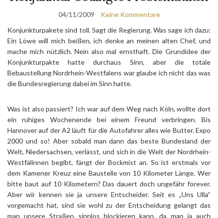
04/11/2009
Keine Kommentare
Konjunkturpakete sind toll. Sagt die Regierung. Was sage ich dazu:
Ein Löwe will mich beißen, ich denke an meinen alten Chef, und
mache mich nützlich. Nein also mal ernsthaft. Die Grundidee der
Konjunkturpakte hatte durchaus Sinn, aber die totale
Bebaustellung Nordrhein-Westfalens war glaube ich nicht das was
die Bundesregierung dabei im Sinn hatte.
Was ist also passiert? Ich war auf dem Weg nach Köln, wollte dort
ein ruhiges Wochenende bei einem Freund verbringen. Bis
Hannover auf der A2 läuft für die Autofahrer alles wie Butter. Expo
2000 und so! Aber sobald man dann das beste Bundesland der
Welt, Niedersachsen, verlässt, und sich in die Welt der Nordrhein-
Westfälinnen begibt, fängt der Bockmist an. So ist erstmals vor
dem Kamener Kreuz eine Baustelle von 10 Kilometer Länge. Wer
bitte baut auf 10 Kilometern? Das dauert doch ungefähr forever.
Aber wir kennen sie ja unsere Entscheider. Seit es „Uns Ulla“
vorgemacht hat, sind sie wohl zu der Entscheidung gelangt das
man unsere Straßen sinnlos blockieren kann, da man ja auch